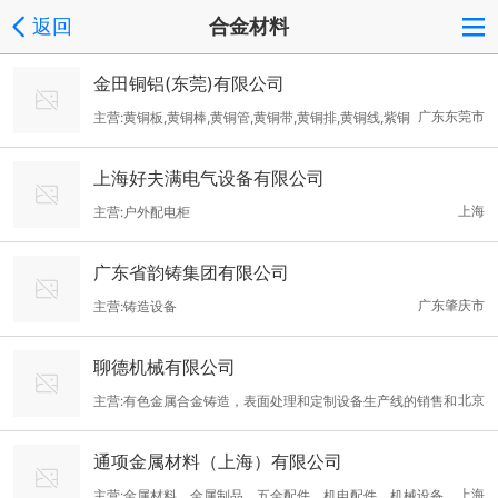
返回
合金材料
金田铜铝(东莞)有限公司
广东东莞市
主营:黄铜板,黄铜棒,黄铜管,黄铜带,黄铜排,黄铜线,紫铜
板,紫铜棒,紫铜管,紫铜带,紫铜排,紫铜线,铝板,铝棒,铝管,铝带,铝排,
上海好夫满电气设备有限公司
铝线,不锈钢板,不锈钢管,不锈钢棒,铜焊条,铜板,铜棒,铜管,铜线,铜
上海
主营:户外配电柜
带,铜排,铜套,青铜,磷铜,铍铜,钨铜,铬锆铜,白铜,碲铜,钛合金
广东省韵铸集团有限公司
广东肇庆市
主营:铸造设备
聊德机械有限公司
北京
主营:有色金属合金铸造，表面处理和定制设备生产线的销售和
服务
通项金属材料（上海）有限公司
上海
主营:金属材料、金属制品、五金配件、机电配件、机械设备