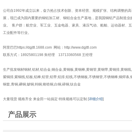
公司自1992年成立以来，奋力抢占技术创新、资本经营、规模扩张、结构调整的
展，现已成为国内重要的铜铝加工材、铜铝合金生产基地，是我国铜铝产品制造业
业。 客户群：航空业、军工业、五金电器、家具、液压气动、船舶、运动器材、
工业配件等行业。
阿里巴巴https://dgjttl.1688.com 网站：http://www.dgjttl.com
联系方式：18925801198 朱经理 13713360568 王经理
生产批发铜材铜材,铝材,铝合金,铜合金,黄铜板,黄铜棒,黄铜管,黄铜带,黄铜排,黄铜线,
紫铜排,紫铜线,铝板,铝棒,铝管,铝带,铝排,铝线,不锈钢板,不锈钢管,不锈钢棒,铜焊条,铜
铜套,青铜,磷铜,铍铜,钨铜,铬锆铜,白铜,碲铜,钛合金
大量现货 规格齐全 来金田一站搞定 特殊规格可以定制 [
详细介绍
]
产品展示