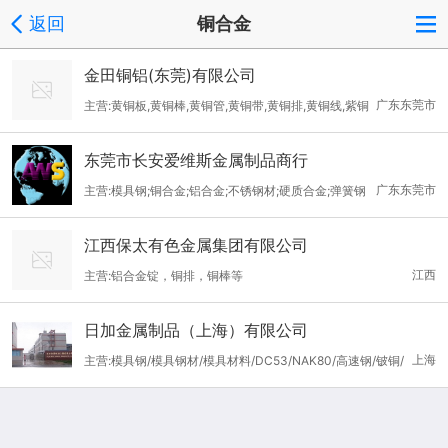
返回
铜合金
金田铜铝(东莞)有限公司
广东东莞市
主营:黄铜板,黄铜棒,黄铜管,黄铜带,黄铜排,黄铜线,紫铜
板,紫铜棒,紫铜管,紫铜带,紫铜排,紫铜线,铝板,铝棒,铝管,铝带,铝排,
东莞市长安爱维斯金属制品商行
铝线,不锈钢板,不锈钢管,不锈钢棒,铜焊条,铜板,铜棒,铜管,铜线,铜
广东东莞市
主营:模具钢;铜合金;铝合金;不锈钢材;硬质合金;弹簧钢
带,铜排,铜套,青铜,磷铜,铍铜,钨铜,铬锆铜,白铜,碲铜,钛合金
江西保太有色金属集团有限公司
江西
主营:铝合金锭，铜排，铜棒等
日加金属制品（上海）有限公司
上海
主营:模具钢/模具钢材/模具材料/DC53/NAK80/高速钢/铍铜/
高纯石墨/铝合金材/铜合金材