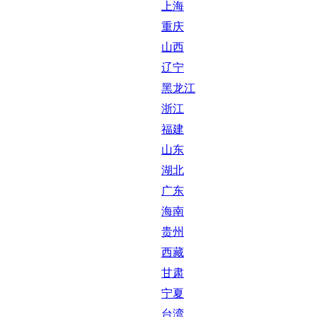
上海
重庆
山西
辽宁
黑龙江
浙江
福建
山东
湖北
广东
海南
贵州
西藏
甘肃
宁夏
台湾