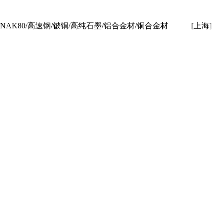
/NAK80/高速钢/铍铜/高纯石墨/铝合金材/铜合金材
[上海]