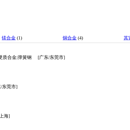
镁合金
(1)
铜合金
(4)
其
硬质合金;弹簧钢
[广东/东莞市]
东/东莞市]
[上海]