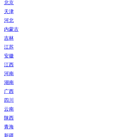
北京
天津
河北
内蒙古
吉林
江苏
安徽
江西
河南
湖南
广西
四川
云南
陕西
青海
新疆