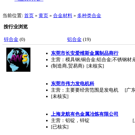
当前位置:
首页
»
黄页
»
合金材料
»
多种类合金
按行业浏览
锌合金
(0)
铝合金
(19)
东莞市长安爱维斯金属制品商行
主营：模具钢;铜合金;铝合金;不锈钢材;
(制造商,贸易商) [未核实]
东莞市伟力发电机科
主营：主要要经营范围是发电机
[广
[未核实]
上海龙航有色金属冶炼有限公司
主营：铝锭，锌锭
[已核实]