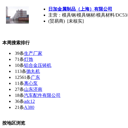
日加金属制品（上海）有限公司
主营：模具钢/模具钢材/模具材料/DC53
(贸易商) [未核实]
本周搜索排行
39条
生产厂家
71条
灯饰
10条
铝合金压铸机
113条
抛丸机
12561条
广东
11条
离心泵
27条
山东济南
18条
汽车配件有限公司
36条
adc12
21条
A380
按地区浏览