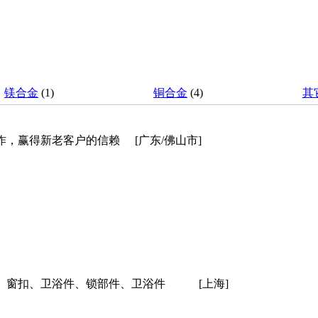
镁合金
(1)
铜合金
(4)
其
作，赢得新老客户的信赖
[广东/佛山市]
、窗扣、卫浴件、锁部件、卫浴件
[上海]