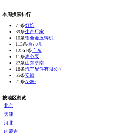
本周搜索排行
71条
灯饰
39条
生产厂家
10条
铝合金压铸机
113条
抛丸机
12561条
广东
11条
离心泵
27条
山东济南
18条
汽车配件有限公司
55条
安徽
21条
A380
按地区浏览
北京
天津
河北
内蒙古