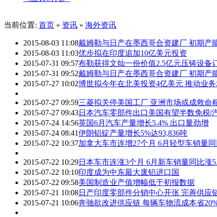
当前位置:
首页
»
资讯
»
海外资讯
2015-08-03 11:08
戴姆勒与日产在墨西哥合资建厂 初期产能
2015-08-03 11:03
优步拟在印度追加10亿美元投资
2015-07-31 09:57
布勒获得文灿一份价值2.5亿元压铸设备
2015-07-31 09:52
戴姆勒与日产在墨西哥合资建厂 初期产能
2015-07-27 10:02
博世拟今年在北美投资4亿美元 推动业务
2015-07-27 09:59
三菱拟关停美国工厂 亚洲市场或成救命
2015-07-27 09:43
日本汽车零部件出口美国有望半数免税|
2015-07-24 14:56
英国6月汽车产量增长5.4% 出口量劲增
2015-07-24 08:41
伊朗铝锭产量增长5%达93,836吨
2015-07-22 10:37
加拿大车市连增27个月 6月轻型车销量同比
2015-07-22 10:29
日本车市连涨3个月 6月新车销量同比涨5.
2015-07-22 10:10
印度成为中东最大废铝进口国
2015-07-22 09:58
美国制造业产值增幅低于初报数据
2015-07-21 10:08
日产印度零部件分销中心开张 完善供应
2015-07-21 10:06
奔驰欲改进供应链 每辆车物流成本省20