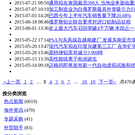
2015-07-21 09:59
通用拟在泰国裁员500人 当地业务面临重
2015-07-07 10:19
加工制造业为白俄罗斯最具外资吸引力
2015-07-03 14:28
巴西今年上半年汽车销售量下降20.68%
2015-06-18 08:46
俄罗斯铝企联合要求对进口铝制品征税
2015-06-01 13:36
史上最大汽车召回突破4千万辆 本田占
2015-05-22 17:14
PSA与东风或在越南建厂 发展东南亚市
2015-05-20 13:47
现代汽车拟在印度兴建第三工厂 在华扩
2015-05-20 13:46
底特律铝库存减少3,900吨
2015-05-15 13:39
高性能镁离子电池诞生
2015-05-14 09:18
迈格码即将发布新一代自动虚拟试验和
«上一页
1
2
…
3
4
5
6
7
…
18
19
下一页»
共470条
按分类浏览
热点新闻
(6619)
海外资讯
(470)
专题采购
(41)
外贸助手
(83)