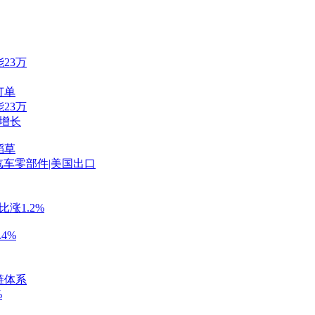
23万
订单
23万
增长
稻草
汽车零部件|美国出口
涨1.2%
4%
链体系
%