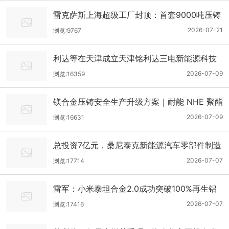
雷克萨斯上海超级工厂封顶：首套9000吨压铸
单元即将交付
2026-07-21
浏览:9767
利达等在天津成立天津铭利达三电新能源科技
有限公司
2026-07-09
浏览:16359
镁合金压铸安全生产升级方案｜耐能 NHE 聚酯
抗燃液压油，化解镁液高温爆炸双重风险
2026-07-09
浏览:16631
总投资7亿元，桑尼泰克新能源汽车零部件制造
总部项目奠基仪式圆满举行
2026-07-07
浏览:17714
雷军：小米泰坦合金2.0成功突破100%再生铝
技术，应用于汽车一体压铸后地板
2026-07-07
浏览:17416