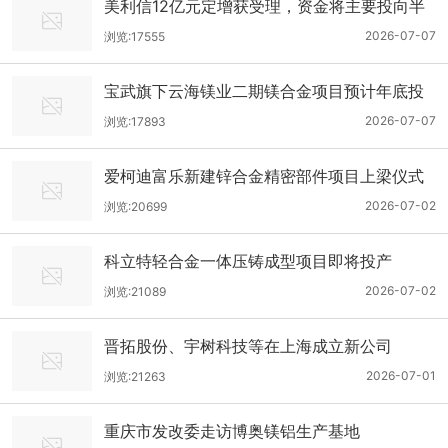
美利信12亿元定增获受理，资金将主要投向半
导体装备精密结构件建设、通信及汽车零部件
2026-07-07
浏览:17555
可钎焊压铸产业化等核心项目
宝武旗下云海镁业二期镁合金项目预计年底投
产
2026-07-07
浏览:17893
爱柯迪富乐新建锌合金精密部件项目上梁仪式
隆重举行
2026-07-02
浏览:20699
科立特轻合金一体压铸成型项目即将投产
2026-07-02
浏览:21089
晋拓股份、宇树科技等在上海成立新公司
2026-07-01
浏览:21263
重庆市发改委走访博奥镁铝生产基地