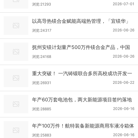
2026-07-01
浏览:21293
以高导热镁合金赋能高端热管理，「宜镁华」
近期宣布完成数千万元天使轮融资
2026-06-26
浏览:24317
抚州安镁计划量产500万件镁合金产品，中国
工程院院士潘复生领衔镁合金全链条创新生态
2026-06-26
浏览:24168
重大突破！ 一汽铸锻联合多所高校成功开发一
体化压铸低成本高性能镁合金后地板
2026-06-22
浏览:26931
年产60万套电池包，两大新能源项目签约落地
芜湖
2026-06-16
浏览:28885
年产100万件！航特装备新能源商用车液冷箱体
项目正式签约
2026-06-16
浏览:25883