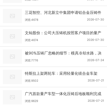
造
三花智控、河北新立中集团申请铝合金压铸件
相关专利，该铝合金压铸件低裂硬高适配高温
2026-07-30
浏览:4678
钎焊
文灿股份：公司大压铸机按照客户项目的量产
计划有序排产
2026-07-30
浏览:4674
被90%压铸厂忽略的细节：模具冷却水路，决
定品质与产能上限
2026-07-24
浏览:7776
特斯拉上架两轮车：采用轻量化镁合金车架
2026-07-21
浏览:9502
广汽首款量产车型一体化压铸后地板顺利完成
试制
2026-07-21
浏览:9629