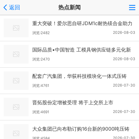
返回
热点新闻
重大突破！爱尔思自研JDM1c耐热镁合金助力
上汽通用五菱电驱壳体试制成功
2026-08-03
浏览:2482
国际品质•中国智造 工模具钢供应链多元化新
势力
2026-08-03
浏览:2470
配套广汽集团，华荻科技模块化一体式压铸
（数字化工厂二期）项目开工
2026-07-30
浏览:4761
晋拓股份定增被受理 将于上交所上市
2026-07-30
浏览:4691
大众集团已向布勒订购16台新的9000吨压铸
机，用于其下一代电动汽车平台的前后底盘铸
2026-07-30
浏览:4584