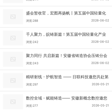
盛会暂收官，宏图再扬帆丨第五届中国轻量化
产业大会暨安徽省铸造协会压铸分会第一届代
2026-06-02
浏览:288
表大会圆满落幕
千人聚力，皖铸新篇！第五届中国轻量化产业
大会系列活动合肥盛大启幕
2026-06-02
浏览:242
聚力同行 共启新篇！安徽省铸造协会压铸分会
第一届代表大会圆满召开
2026-06-02
浏览:243
精研射线・护航智造 —— 日联科技邀您共赴第
五届中国轻量化产业大会
2026-05-21
浏览:297
数控全域・赋能铸造—— 安徽新概念数控邀您
共赴第五届中国轻量化产业大会
2026-05-21
浏览:277