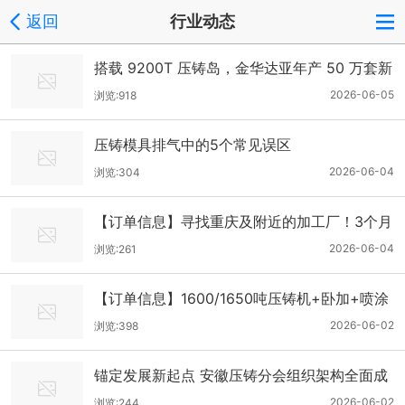
返回
行业动态
搭载 9200T 压铸岛，金华达亚年产 50 万套新
能源压铸项目即将投产
2026-06-05
浏览:918
压铸模具排气中的5个常见误区
2026-06-04
浏览:304
【订单信息】寻找重庆及附近的加工厂！3个月
机加订单业务
2026-06-04
浏览:261
【订单信息】1600/1650吨压铸机+卧加+喷涂
线 寻优质供应商
2026-06-02
浏览:398
锚定发展新起点 安徽压铸分会组织架构全面成
型
2026-06-02
浏览:244