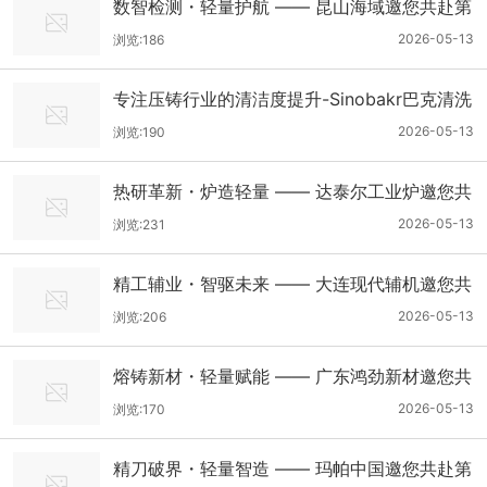
数智检测・轻量护航 —— 昆山海域邀您共赴第
五届中国轻量化产业大会
2026-05-13
浏览:186
专注压铸行业的清洁度提升-Sinobakr巴克清洗
邀您共赴第五届中国轻量化产业大会。
2026-05-13
浏览:190
热研革新・炉造轻量 —— 达泰尔工业炉邀您共
赴第五届中国轻量化产业大会
2026-05-13
浏览:231
精工辅业・智驱未来 —— 大连现代辅机邀您共
赴第五届中国轻量化产业大会
2026-05-13
浏览:206
熔铸新材・轻量赋能 —— 广东鸿劲新材邀您共
赴第五届中国轻量化产业大会
2026-05-13
浏览:170
精刀破界・轻量智造 —— 玛帕中国邀您共赴第