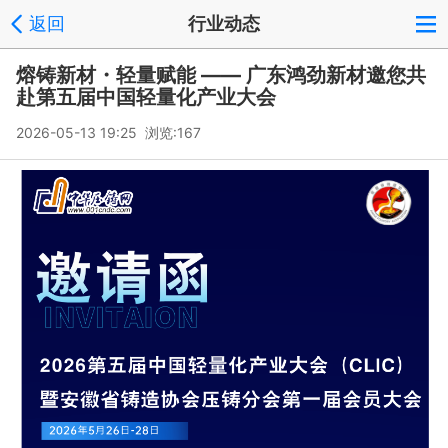
返回
行业动态
熔铸新材・轻量赋能 —— 广东鸿劲新材邀您共
赴第五届中国轻量化产业大会
2026-05-13 19:25 浏览:
167