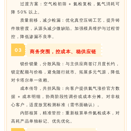
过渡方案：空气检初筛 + 氦检复检，氦气消耗可
降 50% 以上。
质量前移，减少检漏：
优化真空压铸工艺，提升铸
件致密度，从源头减少微缺陷。
加强模具
维护与过程管
控，降低渗漏不良率。
0
3
商务突围，控成本、稳供应链
锁价锁量，分散风险：
与主供应商签订月度长约，
锁定配额与价格，避免随行就市。
拓展多元气源，降低
对卡塔尔单一依赖。
成本传导，共担风险：
向客户提供氦气涨价官方数
据 + 成本明细，协商阶段性调价或成本分摊。
对非核
心客户，适度放宽检测标准（需书面确认）。
内部核算，精准管控：
重新核算单件氦检成本，对
高耗产品单独标记、优先优化。