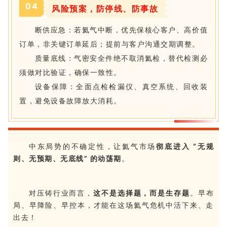
0
4
风险预案，防停线、防事故
断供应急：若氦气中断，优先保核心客户、高价值
订单，非关键订单延后；提前与客户沟通交期调整。
质量底线：气密安全件绝不取消氦检，替代检测必
须做对比验证，确保一致性。
设备保障：全面点检检漏仪、真空系统、回收装
置，避免设备故障放大消耗。
中东局势的不确定性，让氦气市场
彻底进入 “无规
则、无预期、无底线” 的动荡期
。
对压铸行业而言，
这不是选择题，而是生存题
。早布
局、早降险、早控本，才能在这场氦气危机中活下来、走
出去！