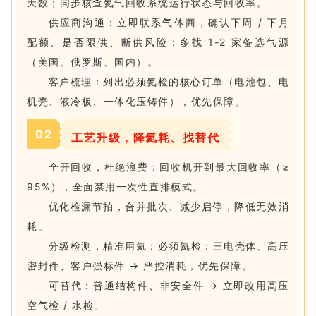
天数；同步核查氦气回收系统运行状态与回收率。
供应商沟通：立即联系气体商，确认下周 / 下月
配额、是否限供、断供风险；多找 1-2 家备选气源
（美国、俄罗斯、国内）。
客户梳理：列出必须氦检的核心订单（电池包、电
机壳、液冷板、一体化压铸件），优先保障。
0
2
工艺升级，降氦耗、找替代
全开回收，杜绝浪费：
回收机开到最大回收率（≥
95%），全面禁用一次性直排模式。
优化检漏节拍，合并批次、减少启停，降低无效消
耗。
分级检测，精准用氦：
必须氦检：三电壳体、高压
密封件、客户强标件 → 严控消耗，优先保障。
可替代：普通结构件、非安全件 → 立即改用高压
空气检 / 水检。