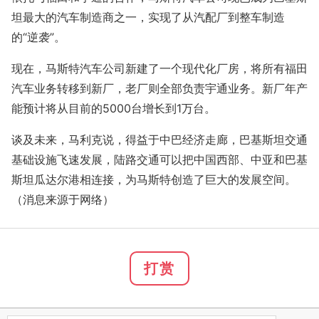
坦最大的汽车制造商之一，实现了从汽配厂到整车制造
的“逆袭”。
现在，马斯特汽车公司新建了一个现代化厂房，将所有福田
汽车业务转移到新厂，老厂则全部负责宇通业务。新厂年产
能预计将从目前的5000台增长到1万台。
谈及未来，马利克说，得益于中巴经济走廊，巴基斯坦交通
基础设施飞速发展，陆路交通可以把中国西部、中亚和巴基
斯坦瓜达尔港相连接，为马斯特创造了巨大的发展空间。
（消息来源于网络）
打赏