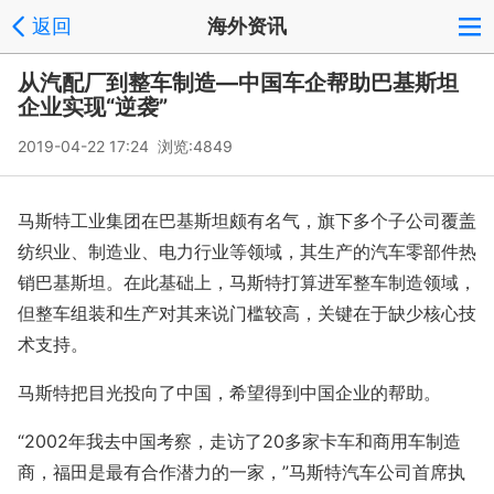
返回
海外资讯
从汽配厂到整车制造—中国车企帮助巴基斯坦
企业实现“逆袭”
2019-04-22 17:24 浏览:
4849
马斯特工业集团在巴基斯坦颇有名气，旗下多个子公司覆盖
纺织业、制造业、电力行业等领域，其生产的汽车零部件热
销巴基斯坦。在此基础上，马斯特打算进军整车制造领域，
但整车组装和生产对其来说门槛较高，关键在于缺少核心技
术支持。
马斯特把目光投向了中国，希望得到中国企业的帮助。
“2002年我去中国考察，走访了20多家卡车和商用车制造
商，福田是最有合作潜力的一家，”马斯特汽车公司首席执