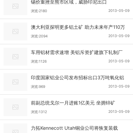
锡价重挫至熊市区域，威胁印尼出口
2013-05-09
浏览:2180
澳大利亚探明更多铝土矿 助力未来年产110万
吨铝冶炼厂建设
2013-05-09
浏览:2094
车用铝材需求速增 美铝斥资扩建旗下轧制厂
2013-05-09
浏览:1126
印度国家铝业公司发布招标出口3万吨氧化铝
2013-05-09
浏览:969
前副总统戈尔一月进账1亿美元 坐拥锌矿
2013-05-09
浏览:1312
力拓Kennecott Utah铜业公司将恢复装载