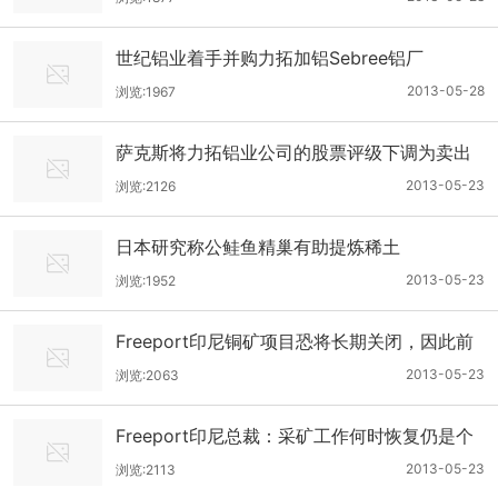
世纪铝业着手并购力拓加铝Sebree铝厂
2013-05-28
浏览:1967
萨克斯将力拓铝业公司的股票评级下调为卖出
2013-05-23
浏览:2126
日本研究称公鲑鱼精巢有助提炼稀土
2013-05-23
浏览:1952
Freeport印尼铜矿项目恐将长期关闭，因此前
发生矿难
2013-05-23
浏览:2063
Freeport印尼总裁：采矿工作何时恢复仍是个
未知数
2013-05-23
浏览:2113