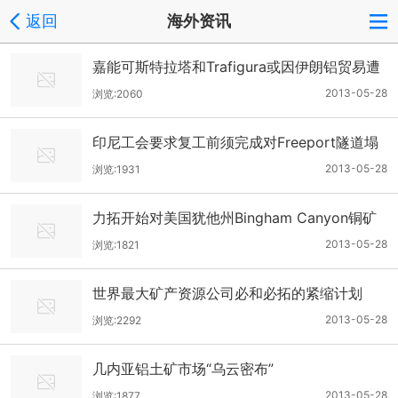
返回
海外资讯
嘉能可斯特拉塔和Trafigura或因伊朗铝贸易遭
制裁
2013-05-28
浏览:2060
印尼工会要求复工前须完成对Freeport隧道塌
方原因的调查
2013-05-28
浏览:1931
力拓开始对美国犹他州Bingham Canyon铜矿
项目进行裁员
2013-05-28
浏览:1821
世界最大矿产资源公司必和必拓的紧缩计划
2013-05-28
浏览:2292
几内亚铝土矿市场“乌云密布”
2013-05-28
浏览:1877