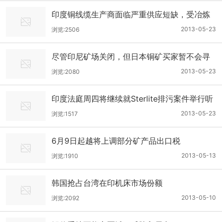
印度铜线缆生产商面临严重供应短缺，受冶炼
厂停产影响
2013-05-23
浏览:2506
尽管印尼矿场关闭，但日本铜矿买家暂不会寻
找其他供应商
2013-05-23
浏览:2080
印度法庭周四将继续就Sterlite排污案件举行听
证会
2013-05-23
浏览:1517
6月9日起越将上调部分矿产品出口税
2013-05-13
浏览:1910
韩国抢占台湾在印机床市场份额
2013-05-10
浏览:2092