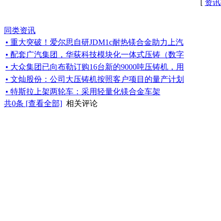
[
资讯
同类资讯
• 重大突破！爱尔思自研JDM1c耐热镁合金助力上汽
• 配套广汽集团，华荻科技模块化一体式压铸（数字
• 大众集团已向布勒订购16台新的9000吨压铸机，用
• 文灿股份：公司大压铸机按照客户项目的量产计划
• 特斯拉上架两轮车：采用轻量化镁合金车架
共
0
条 [查看全部]
相关评论