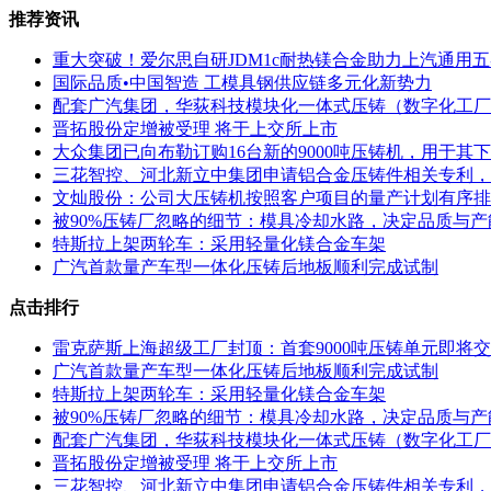
推荐资讯
重大突破！爱尔思自研JDM1c耐热镁合金助力上汽通用
国际品质•中国智造 工模具钢供应链多元化新势力
配套广汽集团，华荻科技模块化一体式压铸（数字化工厂
晋拓股份定增被受理 将于上交所上市
大众集团已向布勒订购16台新的9000吨压铸机，用于
三花智控、河北新立中集团申请铝合金压铸件相关专利，
文灿股份：公司大压铸机按照客户项目的量产计划有序排
被90%压铸厂忽略的细节：模具冷却水路，决定品质与产
特斯拉上架两轮车：采用轻量化镁合金车架
广汽首款量产车型一体化压铸后地板顺利完成试制
点击排行
雷克萨斯上海超级工厂封顶：首套9000吨压铸单元即将
广汽首款量产车型一体化压铸后地板顺利完成试制
特斯拉上架两轮车：采用轻量化镁合金车架
被90%压铸厂忽略的细节：模具冷却水路，决定品质与产
配套广汽集团，华荻科技模块化一体式压铸（数字化工厂
晋拓股份定增被受理 将于上交所上市
三花智控、河北新立中集团申请铝合金压铸件相关专利，