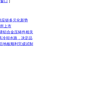
闭窗口
]
钢供应链多元化新势
交所上市
申请铝合金压铸件相关
模具冷却水路，决定品
铸后地板顺利完成试制