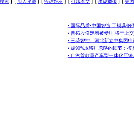
搜索
] [
加入收藏
] [
告诉好友
] [
打印本文
] [
违规举报
] [
关
• 国际品质•中国智造 工模具
• 晋拓股份定增被受理 将于上
• 三花智控、河北新立中集团
• 被90%压铸厂忽略的细节：
• 广汽首款量产车型一体化压