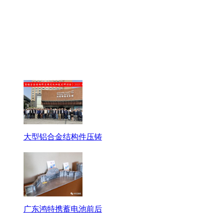
大型铝合金结构件压铸
广东鸿特携蓄电池前后