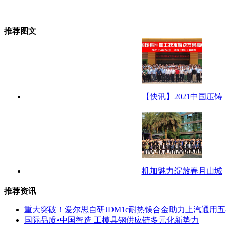
推荐图文
【快讯】2021中国压铸
机加魅力绽放春月山城
推荐资讯
重大突破！爱尔思自研JDM1c耐热镁合金助力上汽通用
国际品质•中国智造 工模具钢供应链多元化新势力