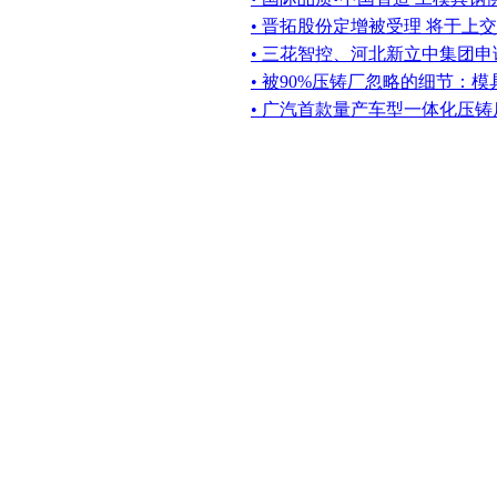
• 晋拓股份定增被受理 将于上
• 三花智控、河北新立中集团
• 被90%压铸厂忽略的细节：
• 广汽首款量产车型一体化压