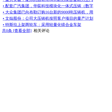
• 配套广汽集团，华荻科技模块化一体式压铸（数字
• 大众集团已向布勒订购16台新的9000吨压铸机，用
• 文灿股份：公司大压铸机按照客户项目的量产计划
• 特斯拉上架两轮车：采用轻量化镁合金车架
共
0
条 [查看全部]
相关评论