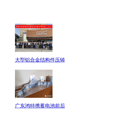
大型铝合金结构件压铸
广东鸿特携蓄电池前后