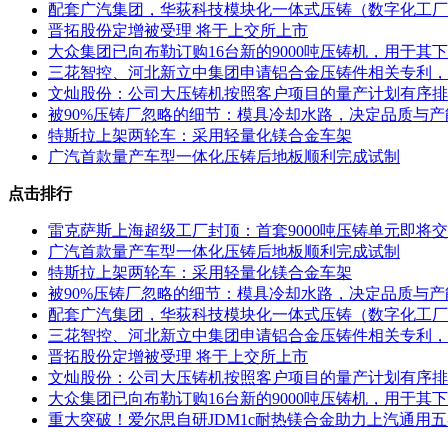
配套广汽集团，华荻科技模块化一体式压铸（数字化工厂
晋拓股份定增被受理 将于上交所上市
大众集团已向布勒订购16台新的9000吨压铸机，用于
三花智控、河北新立中集团申请铝合金压铸件相关专利，
文灿股份：公司大压铸机按照客户项目的量产计划有序排
被90%压铸厂忽略的细节：模具冷却水路，决定品质与产
特斯拉上架两轮车：采用轻量化镁合金车架
广汽首款量产车型一体化压铸后地板顺利完成试制
点击排行
雷克萨斯上海超级工厂封顶：首套9000吨压铸单元即将
广汽首款量产车型一体化压铸后地板顺利完成试制
特斯拉上架两轮车：采用轻量化镁合金车架
被90%压铸厂忽略的细节：模具冷却水路，决定品质与产
配套广汽集团，华荻科技模块化一体式压铸（数字化工厂
三花智控、河北新立中集团申请铝合金压铸件相关专利，
晋拓股份定增被受理 将于上交所上市
文灿股份：公司大压铸机按照客户项目的量产计划有序排
大众集团已向布勒订购16台新的9000吨压铸机，用于
重大突破！爱尔思自研JDM1c耐热镁合金助力上汽通用