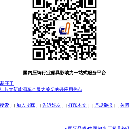
国内压铸行业颇具影响力一站式服务平台
奠基开工
25年各大新能源车企最为关切的镁应用热点
搜索
] [
加入收藏
] [
告诉好友
] [
打印本文
] [
违规举报
] [
关
• 国际品质•中国智造 工模具