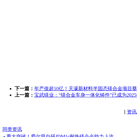
下一篇：
年产值超10亿！天濠新材料半固态镁合金项目
上一篇：
宝武镁业：“镁合金车身一体化铸件”已成为20
[
资讯
同类资讯
• 重大突破！爱尔思自研JDM1c耐热镁合金助力上汽