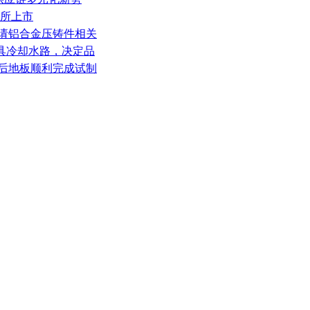
交所上市
申请铝合金压铸件相关
模具冷却水路，决定品
铸后地板顺利完成试制