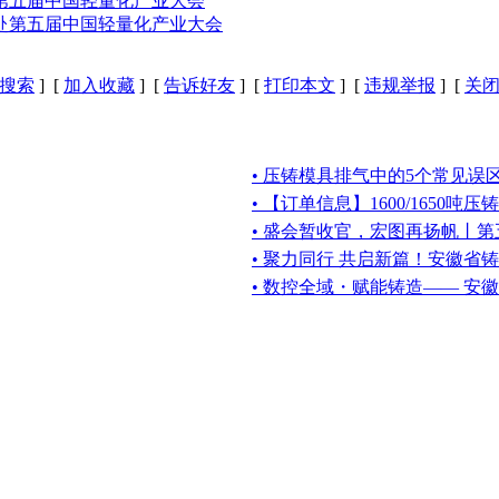
赴第五届中国轻量化产业大会
共赴第五届中国轻量化产业大会
搜索
] [
加入收藏
] [
告诉好友
] [
打印本文
] [
违规举报
] [
关
• 压铸模具排气中的5个常见误
• 【订单信息】1600/1650吨
• 盛会暂收官，宏图再扬帆丨
• 聚力同行 共启新篇！安徽省
• 数控全域・赋能铸造—— 安