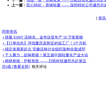
下一篇：
岛线一体・智铸未来 —— 日昭自动化邀您共
上一篇：
匠心钝化・质铸轻量 —— 深圳钝化公司邀您
[
资讯
同类资讯
• 搭载 9200T 压铸岛，金华达亚年产 50 万套新能
• 【订单信息】寻找重庆及附近的加工厂！3个月机
• 锚定发展新起点 安徽压铸分会组织架构全面成型
• 千人聚力，皖铸新篇！第五届中国轻量化产业大会
• 精研射线・护航智造 —— 日联科技邀您共赴第五
共
0
条 [查看全部]
相关评论