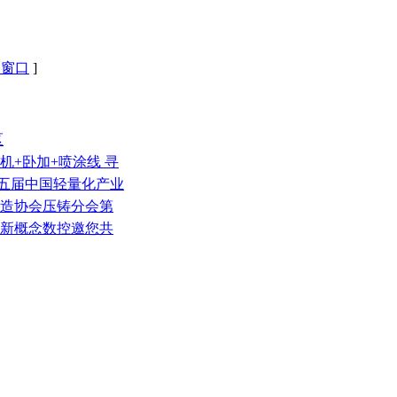
闭窗口
]
区
压铸机+卧加+喷涂线 寻
第五届中国轻量化产业
铸造协会压铸分会第
徽新概念数控邀您共