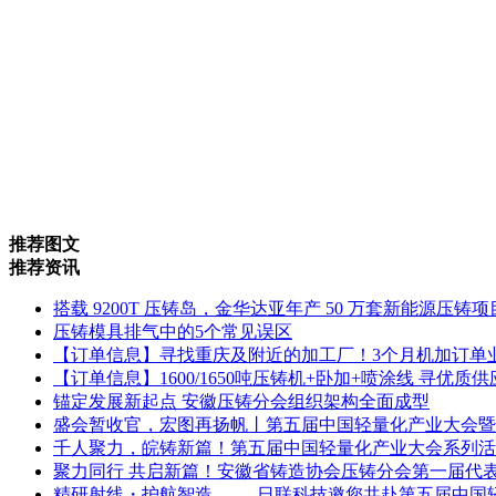
推荐图文
推荐资讯
搭载 9200T 压铸岛，金华达亚年产 50 万套新能源压铸
压铸模具排气中的5个常见误区
【订单信息】寻找重庆及附近的加工厂！3个月机加订单
【订单信息】1600/1650吨压铸机+卧加+喷涂线 寻优质
锚定发展新起点 安徽压铸分会组织架构全面成型
盛会暂收官，宏图再扬帆丨第五届中国轻量化产业大会暨
千人聚力，皖铸新篇！第五届中国轻量化产业大会系列活
聚力同行 共启新篇！安徽省铸造协会压铸分会第一届代
精研射线・护航智造 —— 日联科技邀您共赴第五届中国