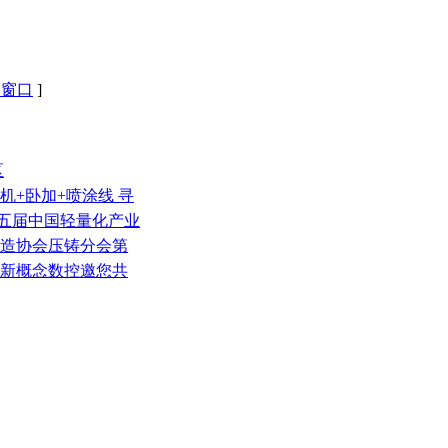
闭窗口
]
区
压铸机+卧加+喷涂线 寻
第五届中国轻量化产业
铸造协会压铸分会第
徽新概念数控邀您共