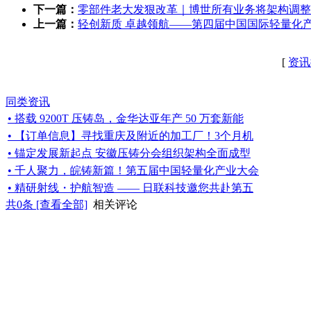
下一篇：
零部件老大发狠改革｜博世所有业务将架构调整
上一篇：
轻创新质 卓越领航——第四届中国国际轻量化
[
资讯
同类资讯
• 搭载 9200T 压铸岛，金华达亚年产 50 万套新能
• 【订单信息】寻找重庆及附近的加工厂！3个月机
• 锚定发展新起点 安徽压铸分会组织架构全面成型
• 千人聚力，皖铸新篇！第五届中国轻量化产业大会
• 精研射线・护航智造 —— 日联科技邀您共赴第五
共
0
条 [查看全部]
相关评论