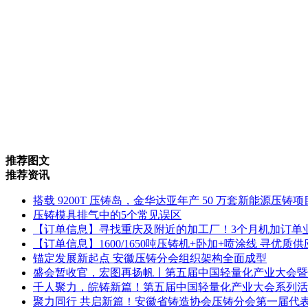
推荐图文
推荐资讯
搭载 9200T 压铸岛，金华达亚年产 50 万套新能源压铸
压铸模具排气中的5个常见误区
【订单信息】寻找重庆及附近的加工厂！3个月机加订单
【订单信息】1600/1650吨压铸机+卧加+喷涂线 寻优质
锚定发展新起点 安徽压铸分会组织架构全面成型
盛会暂收官，宏图再扬帆丨第五届中国轻量化产业大会暨
千人聚力，皖铸新篇！第五届中国轻量化产业大会系列活
聚力同行 共启新篇！安徽省铸造协会压铸分会第一届代