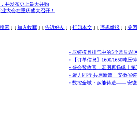
，并发布史上最大并购
产业大会在重庆盛大召开！
搜索
] [
加入收藏
] [
告诉好友
] [
打印本文
] [
违规举报
] [
关
• 压铸模具排气中的5个常见误
• 【订单信息】1600/1650吨
• 盛会暂收官，宏图再扬帆丨
• 聚力同行 共启新篇！安徽省
• 数控全域・赋能铸造—— 安