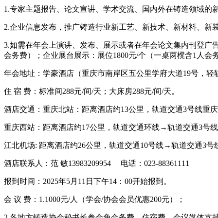
1.专家主题报告、论文宣讲、学术交流、国内外在铸造领域的新发
2.企业信息发布，推广铸造行业新工艺、新技术、新材料、新
3.如需在年会上演讲、发布、展示或者在年会论文集内刊登广告，请
会务费）；企业展台展示：展位1800元/个（一桌两櫈含1人会务
年会地址：学豪酒店（重庆市南岸区五公里学府大道19号，轻
住 宿 费：标准间288元/间/天；大床房288元/间/天。
酒店交通：重庆北站：距离酒店约13公里，轨道交通3号线重
重庆西站：距离酒店约17公里，轨道交通环线→轨道交通3号线
江北机场: 距离酒店约26公里，轨道交通10号线→轨道交通3号
酒店联系人：范 敏13983209954 电话：023-88361111
报到时间：2025年5月11日下午14：00开始报到。
会 议 费：1.1000元/人（学会/协会会员优惠200元）；
2.各地方铸造协会秘书长参会免会务费、住宿费，会议媒体支