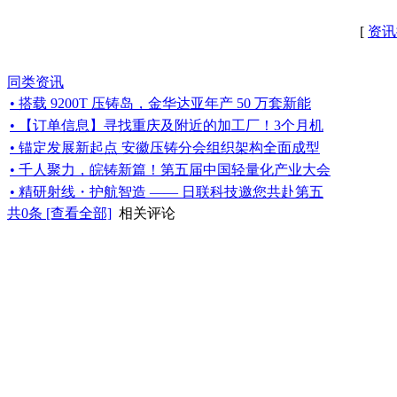
[
资讯
同类资讯
• 搭载 9200T 压铸岛，金华达亚年产 50 万套新能
• 【订单信息】寻找重庆及附近的加工厂！3个月机
• 锚定发展新起点 安徽压铸分会组织架构全面成型
• 千人聚力，皖铸新篇！第五届中国轻量化产业大会
• 精研射线・护航智造 —— 日联科技邀您共赴第五
共
0
条 [查看全部]
相关评论