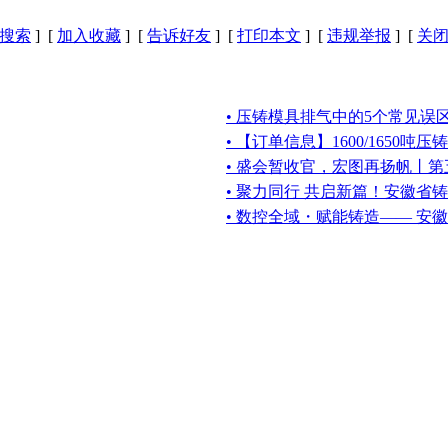
搜索
] [
加入收藏
] [
告诉好友
] [
打印本文
] [
违规举报
] [
关
• 压铸模具排气中的5个常见误
• 【订单信息】1600/1650吨
• 盛会暂收官，宏图再扬帆丨
• 聚力同行 共启新篇！安徽省
• 数控全域・赋能铸造—— 安