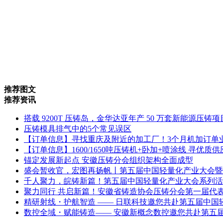
推荐图文
推荐资讯
搭载 9200T 压铸岛，金华达亚年产 50 万套新能源压铸
压铸模具排气中的5个常见误区
【订单信息】寻找重庆及附近的加工厂！3个月机加订单
【订单信息】1600/1650吨压铸机+卧加+喷涂线 寻优质
锚定发展新起点 安徽压铸分会组织架构全面成型
盛会暂收官，宏图再扬帆丨第五届中国轻量化产业大会暨
千人聚力，皖铸新篇！第五届中国轻量化产业大会系列活
聚力同行 共启新篇！安徽省铸造协会压铸分会第一届代
精研射线・护航智造 —— 日联科技邀您共赴第五届中国
数控全域・赋能铸造—— 安徽新概念数控邀您共赴第五