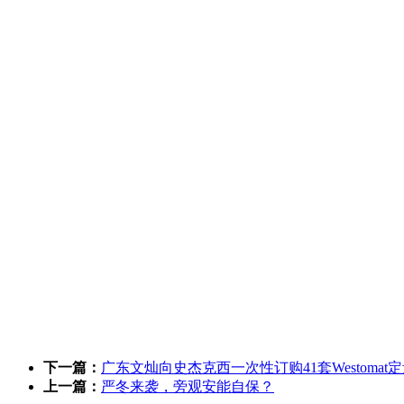
下一篇：
广东文灿向史杰克西一次性订购41套Westomat
上一篇：
严冬来袭，旁观安能自保？