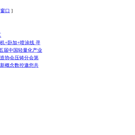
闭窗口
]
区
压铸机+卧加+喷涂线 寻
第五届中国轻量化产业
铸造协会压铸分会第
徽新概念数控邀您共