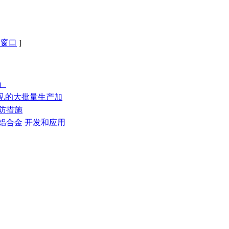
闭窗口
]
）
常见的大批量生产加
预防措施
铝合金 开发和应用