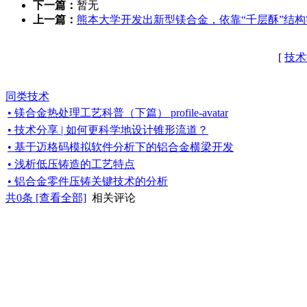
下一篇：
暂无
上一篇：
熊本大学开发出新型镁合金，依靠“千层酥”结
[
技术
同类技术
• 镁合金热处理工艺科普（下篇） profile-avatar
• 技术分享 | 如何更科学地设计锥形流道？
• 基于迈格码模拟软件分析下的铝合金横梁开发
• 浅析低压铸造的工艺特点
• 铝合金零件压铸关键技术的分析
共
0
条 [查看全部]
相关评论