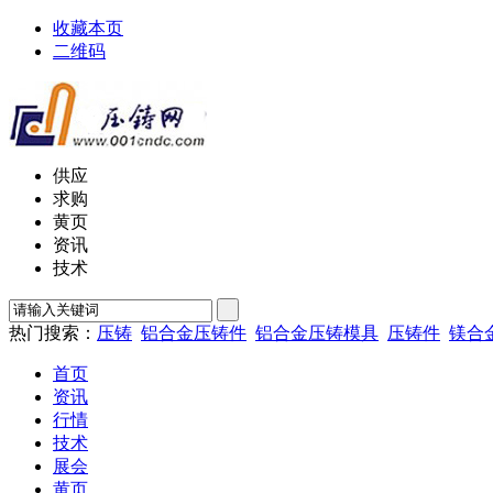
收藏本页
二维码
供应
求购
黄页
资讯
技术
热门搜索：
压铸
铝合金压铸件
铝合金压铸模具
压铸件
镁合
首页
资讯
行情
技术
展会
黄页