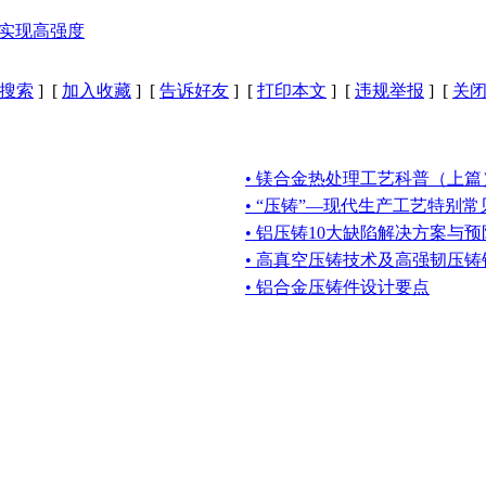
构实现高强度
搜索
] [
加入收藏
] [
告诉好友
] [
打印本文
] [
违规举报
] [
关
• 镁合金热处理工艺科普（上篇
• “压铸”—现代生产工艺特别
• 铝压铸10大缺陷解决方案与
• 高真空压铸技术及高强韧压铸
• 铝合金压铸件设计要点