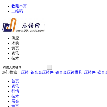
收藏本页
二维码
供应
求购
黄页
资讯
技术
热门搜索：
压铸
铝合金压铸件
铝合金压铸模具
压铸件
镁合
首页
资讯
行情
技术
展会
黄页