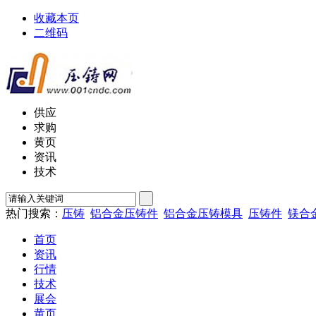
收藏本页
二维码
供应
求购
黄页
资讯
技术
热门搜索：
压铸
铝合金压铸件
铝合金压铸模具
压铸件
镁合
首页
资讯
行情
技术
展会
黄页