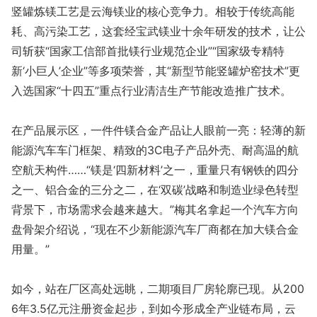
竖罐炼镁工艺是云海镁业的核心竞争力。相较于传统高能
耗、高污染工艺，这套经宝武镁业十余年研发的技术，让公
司斩获“国家工信部首批镁行业规范企业”“国家级专精特
新‘小巨人’企业”等多项荣誉，其“新型节能竖罐炉窑技术”更
入选国家“十四五”重点行业清洁生产节能改造推广技术。
在产品展示区，一件件镁合金产品让人眼前一亮：轻薄的新
能源汽车车门框架、精致的3C电子产品外壳、耐高温的航
空航天构件……“镁是‘四新材料’之一，重量只有钢铁的四分
之一、铝合金的三分之二，在‘双碳’战略和制造业绿色转型
背景下，市场需求会越来越大。”梅其名拿起一个汽车方向
盘骨架介绍说，“现在不少新能源汽车厂商都在加大镁合金
用量。”
如今，站在厂区高处远眺，二期项目厂房轮廓已现。从200
6年3.5亿元注册资金起步，到如今形成全产业链布局，云