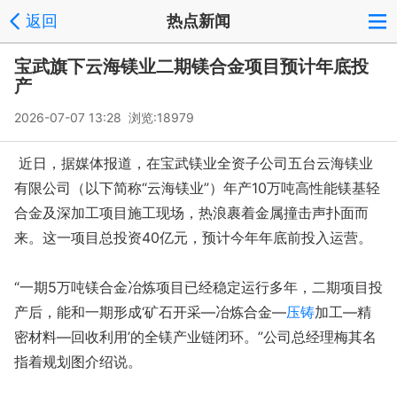
返回
热点新闻
宝武旗下云海镁业二期镁合金项目预计年底投
产
2026-07-07 13:28 浏览:
18979
近日，据媒体报道，在宝武镁业全资子公司五台云海镁业
有限公司（以下简称“云海镁业”）年产10万吨高性能镁基轻
合金及深加工项目施工现场，热浪裹着金属撞击声扑面而
来。这一项目总投资40亿元，预计今年年底前投入运营。
“一期5万吨镁合金冶炼项目已经稳定运行多年，二期项目投
产后，能和一期形成‘矿石开采—冶炼合金—
压铸
加工—精
密材料—回收利用’的全镁产业链闭环。”公司总经理梅其名
指着规划图介绍说。