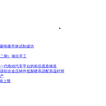
五菱电驱壳体试制成功
二期）项目开工
其下一代电动汽车平台的前后底盘铸造
该铝合金压铸件低裂硬高适配高温钎焊
产
能上限