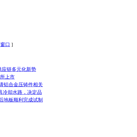
闭窗口
]
钢供应链多元化新势
交所上市
申请铝合金压铸件相关
模具冷却水路，决定品
铸后地板顺利完成试制