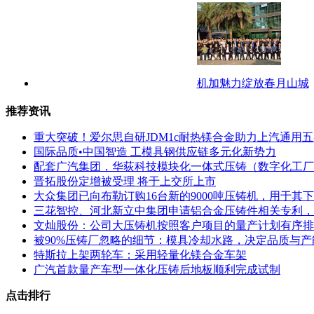
机加魅力绽放春月山城
推荐资讯
重大突破！爱尔思自研JDM1c耐热镁合金助力上汽通用
国际品质•中国智造 工模具钢供应链多元化新势力
配套广汽集团，华荻科技模块化一体式压铸（数字化工厂
晋拓股份定增被受理 将于上交所上市
大众集团已向布勒订购16台新的9000吨压铸机，用于
三花智控、河北新立中集团申请铝合金压铸件相关专利，
文灿股份：公司大压铸机按照客户项目的量产计划有序排
被90%压铸厂忽略的细节：模具冷却水路，决定品质与产
特斯拉上架两轮车：采用轻量化镁合金车架
广汽首款量产车型一体化压铸后地板顺利完成试制
点击排行