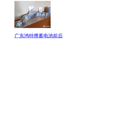
广东鸿特携蓄电池前后