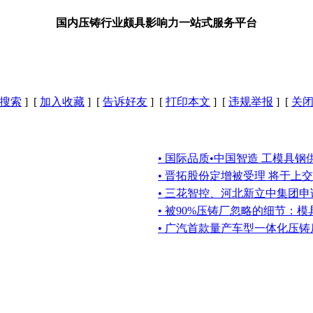
国内压铸行业颇具影响力一站式服务平台
搜索
] [
加入收藏
] [
告诉好友
] [
打印本文
] [
违规举报
] [
关
• 国际品质•中国智造 工模具
• 晋拓股份定增被受理 将于上
• 三花智控、河北新立中集团
• 被90%压铸厂忽略的细节：
• 广汽首款量产车型一体化压