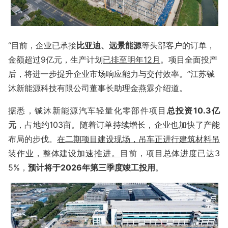
“目前，企业已承接
比亚迪、远景能源
等头部客户的订单，
金额超过9亿元，生产计划
已排至明年12月
。项目全面投产
后，将进一步提升企业市场响应能力与交付效率。”江苏铖
沐新能源科技有限公司董事长助理金燕霖介绍道。
据悉，铖沐新能源汽车轻量化零部件项目
总投资10.3亿
元
，占地约103亩。随着订单持续增长，企业也加快了产能
布局的步伐。
在二期项目建设现场，吊车正进行建筑材料吊
装作业，整体建设加速推进。
目前，项目总体进度已达3
5%，
预计将于2026年第三季度竣工投用
。