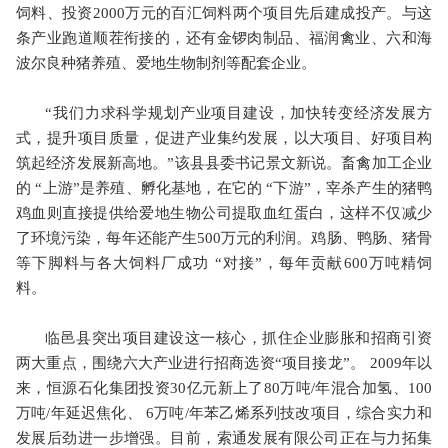
饲料、投资2000万元的百汇饲料两个项目先后建成投产。与这
条产业跑道顺茬衔接的，还有金锣肉制品、福润禽业、六和海
波尔良种猪养殖、爱地生物制剂等配套企业。
“我们力求科学规划产业项目建设，加快转变经济发展方
式，提升项目质量，促进产业集约发展，以大项目、好项目构
筑起经济发展新高地。”该县县委书记景文新说。畜禽加工企业
的 “上游”是养殖、孵化基地，在它的 “下游”，宰杀产生的猪鸭
鸡血则直接提供给爱地生物公司提取血红蛋白，这样不仅减少
了环境污染，每年还能产生500万元的利润。鸡肠、鸭肠、猪骨
等下脚料与各大饲料厂成功 “对接”，每年贡献600万吨精饲
料。
临邑县突出项目建设这一核心，抓住企业膨胀和招商引资
两大重点，围绕六大产业进行招商选资“项目接龙”。 2009年以
来，恒源石化集团投资30亿元新上了80万吨/年混合加氢、100
万吨/年延迟焦化、 6万吨/年苯乙烯系列技改项目，综合实力和
发展后劲进一步增强。目前，索通发展有限公司正在与力拓集