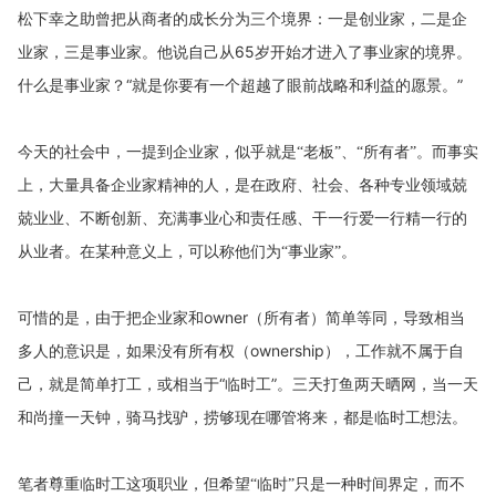
松下幸之助曾把从商者的成长分为三个境界：一是创业家，二是企
65
岁开始才进入了事业家的境界。
业家，三是事业家。他说自己从
什么是事业家？“就是你要有一个超越了眼前战略和利益的愿景。”
今天的社会中，一提到企业家，似乎就是“老板”、“所有者”。而事实
上，大量具备企业家精神的人，是在政府、社会、各种专业领域兢
兢业业、不断创新、充满事业心和责任感、干一行爱一行精一行的
从业者。在某种意义上，可以称他们为“事业家”。
owner
（所有者）简单等同，导致相当
可惜的是，由于把企业家和
多人的意识是，如果没有所有权（
ownership
），工作就不属于自
己，就是简单打工，或相当于“临时工”。三天打鱼两天晒网，当一天
和尚撞一天钟，骑马找驴，捞够现在哪管将来，都是临时工想法。
笔者尊重临时工这项职业，但希望“临时”只是一种时间界定，而不