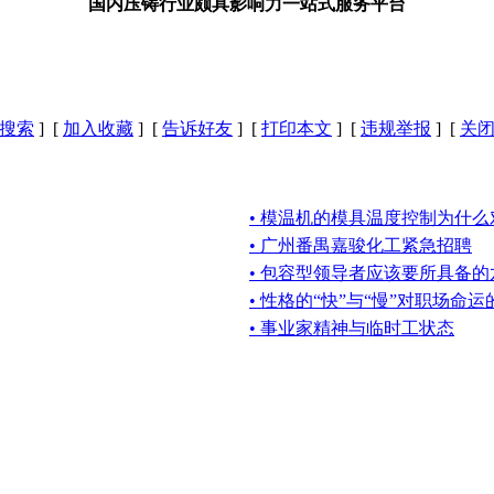
国内压铸行业颇具影响力一站式服务平台
搜索
] [
加入收藏
] [
告诉好友
] [
打印本文
] [
违规举报
] [
关
• 模温机的模具温度控制为什
• 广州番禺嘉骏化工紧急招聘
• 包容型领导者应该要所具备
• 性格的“快”与“慢”对职场命
• 事业家精神与临时工状态