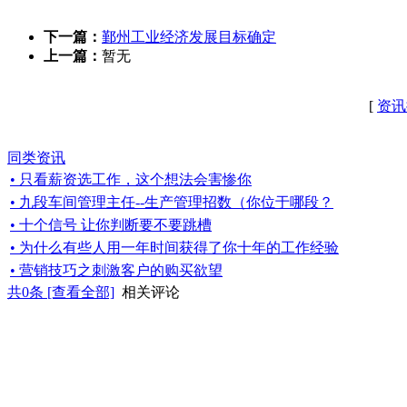
下一篇：
鄞州工业经济发展目标确定
上一篇：
暂无
[
资讯
同类资讯
• 只看薪资选工作，这个想法会害惨你
• 九段车间管理主任--生产管理招数（你位于哪段？
• 十个信号 让你判断要不要跳槽
• 为什么有些人用一年时间获得了你十年的工作经验
• 营销技巧之刺激客户的购买欲望
共
0
条 [查看全部]
相关评论