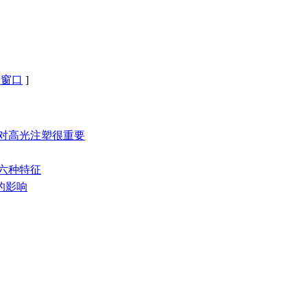
闭窗口
]
么对高光注塑很重要
的六种特征
运的影响