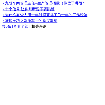
• 九段车间管理主任--生产管理招数（你位于哪段？
• 十个信号 让你判断要不要跳槽
• 为什么有些人用一年时间获得了你十年的工作经验
• 营销技巧之刺激客户的购买欲望
共
0
条 [查看全部]
相关评论