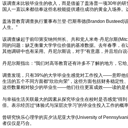
该调查未比较毕业生的收入，而是借鉴了盖洛普一项30年的
国人一直以来都信奉这些名校能提供通往成功的黄金入场券。
盖洛普教育调查执行董事布兰登·巴斯蒂德(Brandon Bu
人生。”
该调查缘起于前印第安纳州州长、共和党人米奇·丹尼尔斯(Mitch D
同的问题：缺乏衡量大学学位价值的基准数据。去年春季，在
其他调研中也有采用。丹尼尔斯说，对于“有意愿，并且坦白说
丹尼尔斯指出：“我们对高等教育还有许多不了解的地方，它给
调查发现，只有39%的大学毕业生感觉对工作投入——意即他
生活的五个不同方面都“欣欣向荣”，这些方面包括财务稳定性
这些数量相对较少的毕业生——他们往往更富成效——读的是
与幸福生活关联最大的因素从探究毕业生在校时是否感觉“得
倍。表示经历过“体验式与深层次学习”的毕业生投入工作的概
曾研究快乐心理学的宾夕法尼亚大学(University of Penn
者仅仅是巧合。