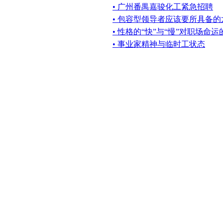
• 广州番禺嘉骏化工紧急招聘
• 包容型领导者应该要所具备
• 性格的“快”与“慢”对职场命
• 事业家精神与临时工状态