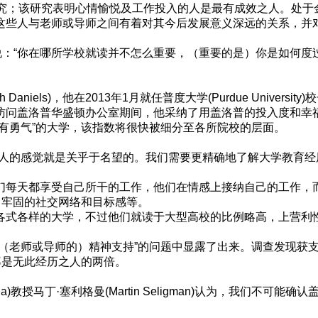
研究；该研究表明心情愉悦及工作投入的人是最有成效之人。处于
这些人与老师或导师之间有着对其今后发展意义深远的关系，并
steed)说：“你在哪所学校就读并不怎么重要，（重要的是）你是
aniels)，他在2013年1月就任普度大学(Purdue Unive
访问盖洛普华盛顿办公室期间，他采纳了用盖洛普的投入度和幸
有勇气”的大学，该指数将很快被细分至各所院校的层面。
人的感觉就是关乎于名望的。我们需要更精确地了解大学教育经
们每天都享受自己所干的工作，他们在情感上接纳自己的工作，
、牢固的社交网络和目标感等。
各式各样的大学，不过他们就读于大型高校的比例略高，上营利
到（老师或导师的）精神支持”的问题中显露了出来。调查发现获
率是无此经历之人的两倍。
sylvania)教授马丁·塞利格曼(Martin Seligman)认为