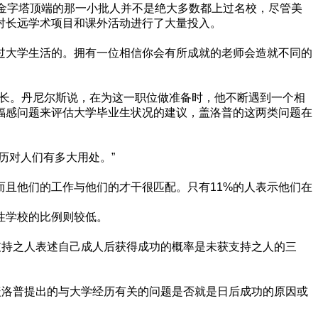
金字塔顶端的那一小批人并不是绝大多数都上过名校，尽管美
对长远学术项目和课外活动进行了大量投入。
如何度过大学生活的。拥有一位相信你会有所成就的老师会造就不同的
rsity)校长。丹尼尔斯说，在为这一职位做准备时，他不断遇到一个相
福感问题来评估大学毕业生状况的建议，盖洛普的这两类问题在
历对人们有多大用处。”
而且他们的工作与他们的才干很匹配。只有11%的人表示他们在
性学校的比例则较低。
支持之人表述自己成人后获得成功的概率是未获支持之人的三
，我们不可能确认盖洛普提出的与大学经历有关的问题是否就是日后成功的原因或