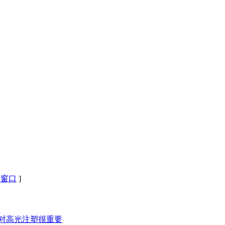
闭窗口
]
么对高光注塑很重要