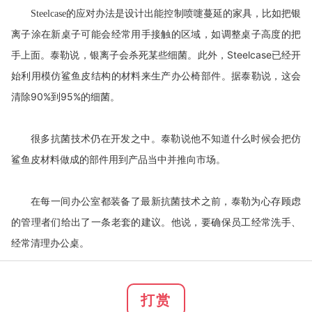
的应对办法是设计出能控制喷嚏蔓延的家具，比如把银
Steelcase
离子涂在新桌子可能会经常用手接触的区域，如调整桌子高度的把
手上面。泰勒说，银离子会杀死某些细菌。此外，
Steelcase
已经开
始利用模仿鲨鱼皮结构的材料来生产办公椅部件。据泰勒说，这会
清除
90%
到
95%
的细菌。
很多抗菌技术仍在开发之中。泰勒说他不知道什么时候会把仿
鲨鱼皮材料做成的部件用到产品当中并推向市场。
在每一间办公室都装备了最新抗菌技术之前，泰勒为心存顾虑
的管理者们给出了一条老套的建议。他说，要确保员工经常洗手、
经常清理办公桌。
打赏