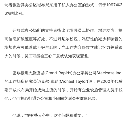
访者报告其办公区域布局采用了私人办公室的形式，低于
1997
年
3
6%
的比例。
开放式办公场所的支持者指出了增强员工协作、增进友谊、提
高信息扩散速度等好处。不过丹尼尔松说，私密性的减少和噪音的
增加也有可能造成不好的影响：当工作内容跟数学或记忆力关系很
大的时候，员工可能会三心二意或认知表现变差。
(Grand Rapids)
办公家具公司
Steelcase Inc.
密歇根州大急流城
的工作场所研究员迈克尔·泰勒
(Michael Taylor)
说，在
2000
年代后
期开放式布局开始成为主流的时候，开始有企业设施管理人员来找
他，他们担心打通办公室和小隔间之后会有健康风险。
他说：“在有些人心中，这个问题很重要。”