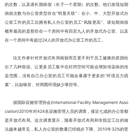
的次数，以及请长期病假（长于一个星期）的次数。他们发现短期
病假次数与办公室类型存在“明显关联”：在小、中、大型开放式办
公室工作的员工比拥有私人办公室的员工“风险更高”。请短期病假
概率最高的是那些在一个房间中有四至九人的开放式办公室、以及
24
人的开放式办公室工作的员工。
在一个房间中有超过
论文作者针对开放式布局相较而言更不利于员工健康的原因给
出了几种假设。让更多员工集中在封闭空间可能会增加传染病的传
染范围，没有自己办公室的员工可能会暴露于更多的“环境压力因
素”，比如噪音、对周围环境缺少掌控等。
(International Facility Management Asso
据国际设施管理协会
ciation)2010
年对
424
名设施管理人员的调查，接近七成的办公室都
是开放式布局。这次调查显示，随着开放式布局和非指定工位的做
法越来越常见，私人办公室的数量已经稳步下降。
2010
年
32%
的受