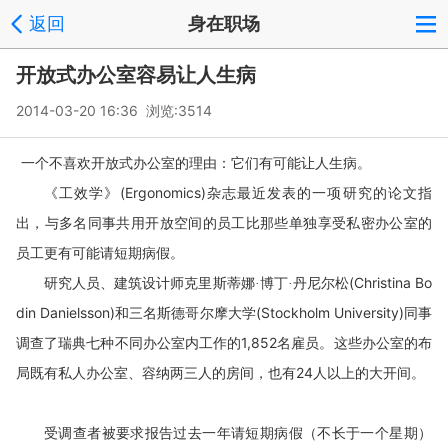
返回
身在职场
开放式办公室容易让人生病
2014-03-20 16:36 浏览:
3514
一个不喜欢开放式办公室的理由：它们有可能让人生病。
(Ergonomics)
杂志最近发表的一项研究的论文指
《工效学》
出，与多名同事共用开放空间的员工比那些单独享受私密办公室的
员工更有可能请短期病假。
(Christina Bo
研究人员、建筑设计师克里斯蒂娜·博丁·丹尼尔松
din Danielsson)
和三名斯德哥尔摩大学
(Stockholm University)
同事
调查了瑞典七种不同办公室内工作的
1,852
名雇员。这些办公室的布
局既有私人办公室、容纳两三人的房间，也有
24
人以上的大开间。
受调查者被要求报告过去一年请短期病假（不长于一个星期）