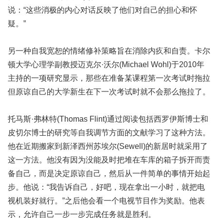
说：“这些消极的内心对话反映了他们对自己的担心和怀
疑。”
另一种自我宽恕的情绪修补策略旨在消除内疚和自责。卡尔
顿大学心理学副教授迈克尔·沃尔(Michael Wohl)于2010年
主持的一项研究显示，那些在准备某课程第一次考试时拖拉
但原谅自己的大学新生在下一次考试时就不会那么拖拉了。
托马斯·弗林特(Thomas Flint)通过阅读包括西罗伊斯博士和
皮切尔博士的研究等自我调节方面的文献学习了这种方法。
他在近期搬家到新泽西州苏埃尔(Sewell)的新居时就采用了
这一方法。他没有因为没能及时把堆在车库的箱子拆开而责
备自己，而是决定原谅自己，然后从一件简单的事情开始起
步。他说：“我告诉自己，好吧，现在拿出一小时，就把电
视机装好就行。”之后他会看一个电视节目作为奖励。他表
示，允许自己一步一步完成任务就是胜利。