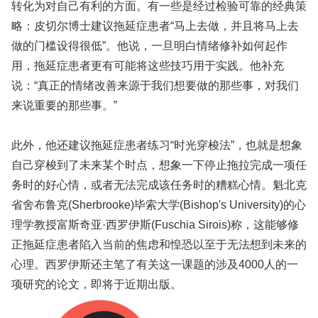
转化为对自己有利的方面。有一些是经过检验可靠的经典策
略：皮切尔博士建议拖延症患者“马上去做，并且将马上去
做的门槛设得很低”。他说，一旦明白情绪修补如何起作
用，拖延症患者更有可能将这些技巧用于实践。他补充
说：“真正的情绪改善来源于我们想要做的那些事，对我们
来说重要的那些事。”
此外，他还建议拖延症患者练习“时光穿梭法”，也就是想象
自己穿梭到了未来某个时点，想象一下停止拖拉完成一项任
务时的好心情，或者无法完成该任务时的糟糕心情。魁北克
省舍布鲁克(Sherbrooke)毕索大学(Bishop's University)的心
理学教授富斯奇亚·西罗伊斯(Fuschia Sirois)称，这能够修
正拖延症患者陷入当前的焦虑和惶恐以至于无法想到未来的
心理。西罗伊斯还主笔了有关这一课题的涉及4000人的一
项研究的论文，即将于近期出版。