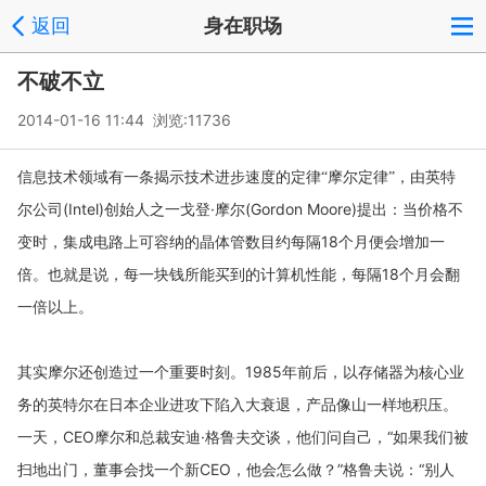
返回
身在职场
不破不立
2014-01-16 11:44 浏览:
11736
信息技术领域有一条揭示技术进步速度的定律“摩尔定律”，由英特
(Intel)
创始人之一戈登·摩尔
(Gordon Moore)
提出：当价格不
尔公司
变时，集成电路上可容纳的晶体管数目约每隔
18
个月便会增加一
倍。也就是说，每一块钱所能买到的计算机性能，每隔
18
个月会翻
一倍以上。
1985
年前后，以存储器为核心业
其实摩尔还创造过一个重要时刻。
务的英特尔在日本企业进攻下陷入大衰退，产品像山一样地积压。
一天，
CEO
摩尔和总裁安迪·格鲁夫交谈，他们问自己，“如果我们被
扫地出门，董事会找一个新
CEO
，他会怎么做？”格鲁夫说：“别人