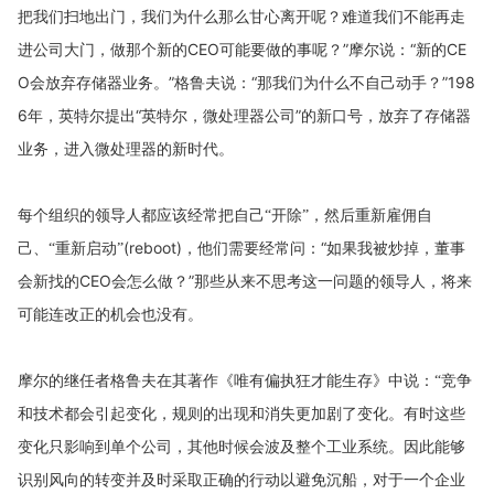
把我们扫地出门，我们为什么那么甘心离开呢？难道我们不能再走
进公司大门，做那个新的
CEO
可能要做的事呢？”摩尔说：“新的
CE
O
会放弃存储器业务。”格鲁夫说：“那我们为什么不自己动手？”
198
6
年，英特尔提出“英特尔，微处理器公司”的新口号，放弃了存储器
业务，进入微处理器的新时代。
每个组织的领导人都应该经常把自己“开除”，然后重新雇佣自
(reboot)
，他们需要经常问：“如果我被炒掉，董事
己、“重新启动”
会新找的
CEO
会怎么做？”那些从来不思考这一问题的领导人，将来
可能连改正的机会也没有。
摩尔的继任者格鲁夫在其著作《唯有偏执狂才能生存》中说：“竞争
和技术都会引起变化，规则的出现和消失更加剧了变化。有时这些
变化只影响到单个公司，其他时候会波及整个工业系统。因此能够
识别风向的转变并及时采取正确的行动以避免沉船，对于一个企业