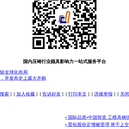
国内压铸行业颇具影响力一站式服务平台
链全球化布局
，并发布史上最大并购
搜索
] [
加入收藏
] [
告诉好友
] [
打印本文
] [
违规举报
] [
关
• 国际品质•中国智造 工模具
• 晋拓股份定增被受理 将于上