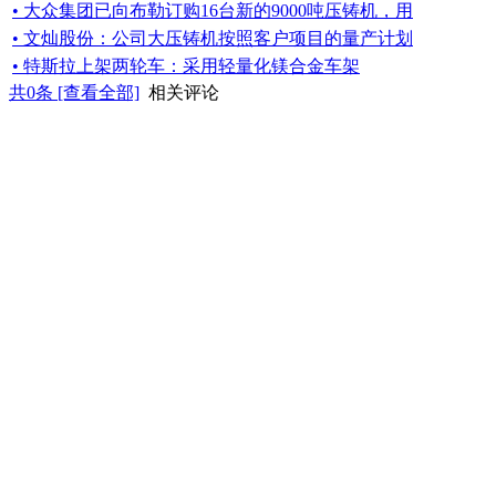
• 大众集团已向布勒订购16台新的9000吨压铸机，用
• 文灿股份：公司大压铸机按照客户项目的量产计划
• 特斯拉上架两轮车：采用轻量化镁合金车架
共
0
条 [查看全部]
相关评论