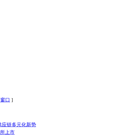
闭窗口
]
钢供应链多元化新势
交所上市