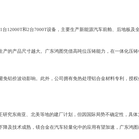
1台12000T和2台7000T设备，主要生产新能源汽车前舱、后地
生产的产品尺寸越大。广东鸿图凭借高吨位压铸能力，在一体化压铸
避免铝价波动影响。此外，公司拥有免热处理铝合金材料专利，授权
图正研究东南亚、北美等地的建厂计划，但因国际局势不确定性，具体
下降及技术成熟，镁合金在汽车轻量化中的应用有望加速，广东鸿图