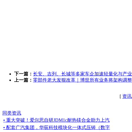
下一篇：
长安、吉列、长城等多家车企加速轻量化与产业
上一篇：
零部件老大发狠改革｜博世所有业务将架构调整
[
资讯
同类资讯
• 重大突破！爱尔思自研JDM1c耐热镁合金助力上汽
• 配套广汽集团，华荻科技模块化一体式压铸（数字