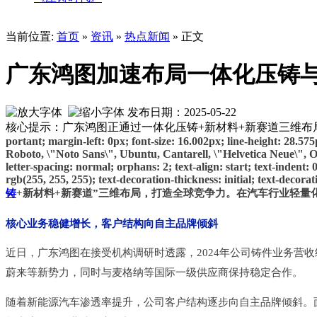
当前位置:
首页
»
资讯
»
热点新闻
» 正文
广东鸿图加速布局一体化压铸
发布日期：2025-05-22
核心提示：广东鸿图正通过一体化压铸+新材料+新赛道三维
portant; margin-left: 0px; font-size: 16.002px; line-height: 28.57
Roboto, \"Noto Sans\", Ubuntu, Cantarell, \"Helvetica Neue\", Oxy
letter-spacing: normal; orphans: 2; text-align: start; text-inden
rgb(255, 255, 255); text-decoration-thickness: initial; text-deco
铸
+新材料+新赛道”三维布局，打造全球竞争力。在汽车行业轻
核心业务稳健增长，客户结构向自主品牌倾斜
近日，
广东鸿图
在接受机构调研时透露，2024年公司铸件业务营收约
蔚来等新势力，同时与麦格纳等国际一级供应商保持稳定合作。
随着新能源汽车渗透率提升，公司客户结构逐步向自主品牌倾斜。