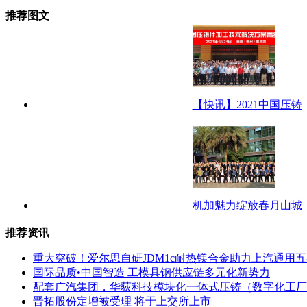
推荐图文
【快讯】2021中国压铸
机加魅力绽放春月山城
推荐资讯
重大突破！爱尔思自研JDM1c耐热镁合金助力上汽通用
国际品质•中国智造 工模具钢供应链多元化新势力
配套广汽集团，华荻科技模块化一体式压铸（数字化工厂
晋拓股份定增被受理 将于上交所上市