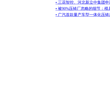
• 三花智控、河北新立中集团
• 被90%压铸厂忽略的细节：
• 广汽首款量产车型一体化压