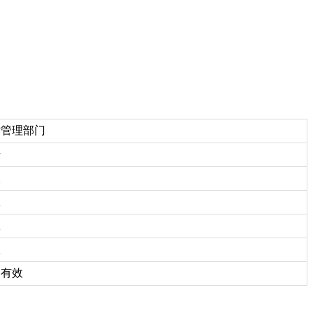
管理部门
干
限
限
限
议
有效