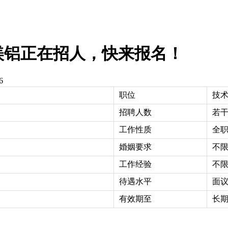
镁铝正在招人，快来报名！
6
职位
技术
招聘人数
若
工作性质
全
婚姻要求
不
工作经验
不
待遇水平
面
有效期至
长期