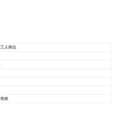
工人岗位
干
职
限
限
议
有效