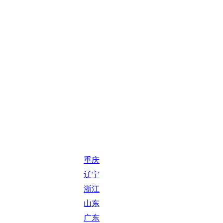
重庆
辽宁
浙江
山东
广东