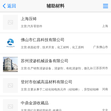
返回
辅助材料
上海压铸
上海
主营:汽车零部件
佛山市仁昌科技有限公司
广东佛山市
主营:表面处理，技术开发，化工材料，化工原料
苏州浸渗机械设备有限公司
江苏苏州市
主营:生产销售浸渗设备，浸渗剂，有机浸渗剂，微孔补
漏剂
登封市创威高温材料有限公司
河南
主营:主要从事于二硅化钼电热元件（硅钼棒），异型硅钼棒
（1800度硅钼棒），碳化硅电热元件（硅碳棒），氮化硅结合碳
中鼎金源收藏品
化硅辐射管，热电偶保护管，升液管和高温钨钼制品的研究和生产
北京
主营:我们主要经营的是: 收藏品