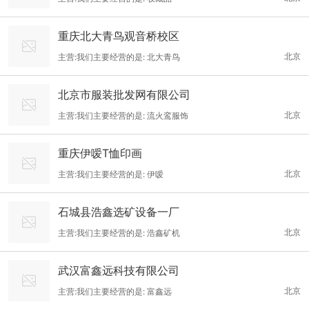
及其相关领域的生产技术的研究与开发，不断提升产品品质，积累
了丰富的制造经验和技术，采用先进的工艺装备、完善的ISO9001
重庆北大青鸟观音桥校区
质量管理体系和科学的管理模式，为国内外客户提供着高品质的产
北京
主营:我们主要经营的是: 北大青鸟
品和服务。
北京市服装批发网有限公司
北京
主营:我们主要经营的是: 流火鸾服饰
重庆伊嗳T恤印画
北京
主营:我们主要经营的是: 伊嗳
石城县浩鑫选矿设备一厂
北京
主营:我们主要经营的是: 浩鑫矿机
武汉富鑫远科技有限公司
北京
主营:我们主要经营的是: 富鑫远