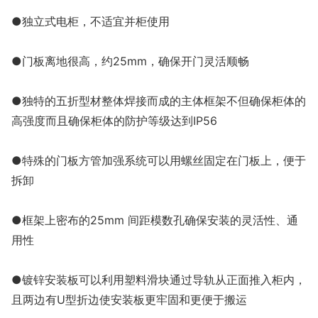
●独立式电柜，不适宜并柜使用
●门板离地很高，约25mm，确保开门灵活顺畅
●独特的五折型材整体焊接而成的主体框架不但确保柜体的
高强度而且确保柜体的防护等级达到IP56
●特殊的门板方管加强系统可以用螺丝固定在门板上，便于
拆卸
●框架上密布的25mm 间距模数孔确保安装的灵活性、通
用性
●镀锌安装板可以利用塑料滑块通过导轨从正面推入柜内，
且两边有U型折边使安装板更牢固和更便于搬运