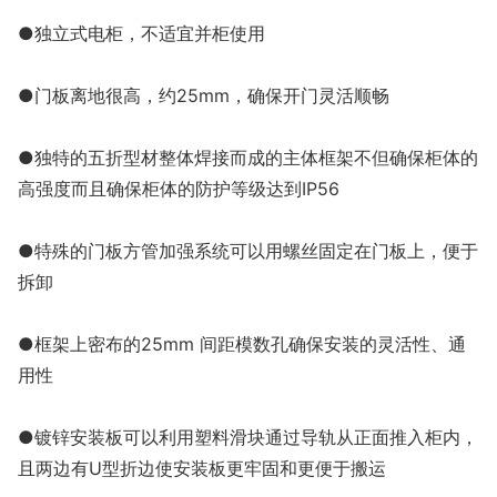
●独立式电柜，不适宜并柜使用
●门板离地很高，约25mm，确保开门灵活顺畅
●独特的五折型材整体焊接而成的主体框架不但确保柜体的
高强度而且确保柜体的防护等级达到IP56
●特殊的门板方管加强系统可以用螺丝固定在门板上，便于
拆卸
●框架上密布的25mm 间距模数孔确保安装的灵活性、通
用性
●镀锌安装板可以利用塑料滑块通过导轨从正面推入柜内，
且两边有U型折边使安装板更牢固和更便于搬运