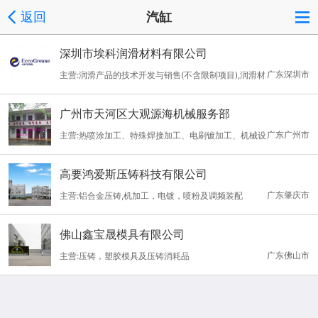
返回
汽缸
深圳市埃科润滑材料有限公司
广东深圳市
主营:润滑产品的技术开发与销售(不含限制项目),润滑材
料、化工原料、化工产品的购销(不含剧毒物品、易燃易爆物品、危
广州市天河区大观源海机械服务部
险化学品)
广东广州市
主营:热喷涂加工、特殊焊接加工、电刷镀加工、机械设
备维修、锅炉修理、盾构机维修、机械加工、机械维修、表面处
高要鸿爱斯压铸科技有限公司
理、船舶修理、修复船机零件
广东肇庆市
主营:铝合金压铸,机加工，电镀，喷粉及调频装配
佛山鑫宝晟模具有限公司
广东佛山市
主营:压铸，塑胶模具及压铸消耗品