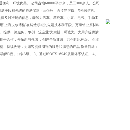
利，环境优美。 公司占地68000平方米，员工300余人。公司
学的检测手段和先进的检测仪器（三坐标、直读光谱仪、X光探伤机、
提供及时准确的信息，能够为汽车、摩托车、小泵、电气、手动工
用“上海皮尔博格”在铸造领域的先进技术和手段、万泰铝业原材料
品、提供一流服务、争创一流企业”为宗旨，竭诚为广大用户提供满
携手合作，开拓新的领域 ，创造全新业绩，共创世纪辉煌。 企业
求精、持续改进，为顾客提供周到的服务和满意的产品 质量目标：
B级，力争A级。 3、通过ISO/TS16949质量体系认证。 4、