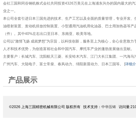
会社三国和冈谷钢机株式会社共同投资4326万美元在上海浦东兴办的国内最大的
业之一。
本公司全套引进日本三国先进的技术、生产工艺以及全面的质量管理，专业开发、
油喷射装置、发动机排放控制装置、小型通用汽油机用化油器、巴士用加热器等产品
（件）。其中40%左右出口至日本、东南亚、欧美等地。
公司以“激情飞扬 成就梦想”为宗旨，以科技创新，服务至上为核心，全心全意致力
人才和技术优势，为创造富裕社会和中国汽车、摩托车产业的蓬勃发展做出贡献。
主要客户：长城汽车、沈阳航天三菱、长安铃木汽车、江门大长江集团、一汽海马
广州汽车、大陆电子、富士常柴、春风动力、绵阳新晨动力、日本三国等。 [
详细介
产品展示
©2026 上海三国精密机械有限公司 版权所有 技术支持：
中华压铸
访问量:21