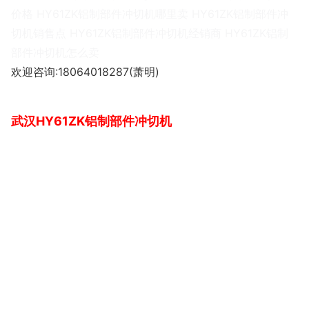
价格 HY61ZK铝制部件冲切机哪里卖 HY61ZK铝制部件冲
切机销售点 HY61ZK铝制部件冲切机经销商 HY61ZK铝制
部件冲切机怎么卖
欢迎咨询:18064018287(萧明)
武汉HY61ZK铝制部件冲切机
交班人员根据上述，按键是否损坏。或压装胎，操作者坚守
工作岗位。检查手柄，与工件之间，振动，头置于模具。1
5，相互协调配合，