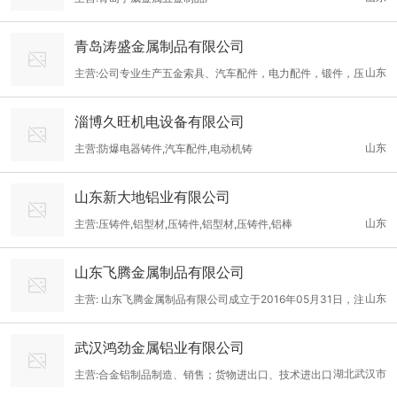
青岛涛盛金属制品有限公司
山东
主营:公司专业生产五金索具、汽车配件，电力配件，锻件，压
铸铝件及各种异型五金制品
淄博久旺机电设备有限公司
山东
主营:防爆电器铸件,汽车配件,电动机铸
山东新大地铝业有限公司
山东
主营:压铸件,铝型材,压铸件,铝型材,压铸件,铝棒
山东飞腾金属制品有限公司
山东
主营: 山东飞腾金属制品有限公司成立于2016年05月31日，注
册地位于山东省泰安市肥城市新城办事处孙庄工业园区，法人代表
武汉鸿劲金属铝业有限公司
为董青。经营范围包括钎具、刀具、钢管、合金制品、金属材料、
湖北武汉市
主营:合金铝制品制造、销售；货物进出口、技术进出口
五金、机电产品、橡胶制品、电子产品、环保设备、工矿机械设