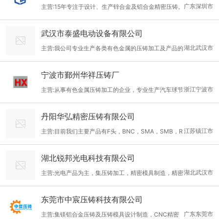
广东深圳市
主营:15年专注于设计、生产锌合金及铝合金精密压铸。
武汉市泰盛电动设备有限公司
湖北武汉市
主营:我公司专业生产各类有色金属的压铸加工及产品的
深加工及表面处理，产品规格齐全，质量优。公司有各类压铸机10
宁波市鄞州华祥压铸厂
台，数控车床10台，以及后处理设备多台，并能对产品进行，氧
浙江宁波市
主营:从事有色金属压铸加工的企业，专业生产汽车球节
化，电镀，喷塑，喷漆，喷砂，抛丸，等多种表面处理。欢迎你来
及汽摩压铸配套件及其它压铸件，并制造压铸模具。
电来函订货。
丹阳华弘精密压铸有限公司
江苏镇江市
主营:目前我们主要产品有F头，BNC，SMA，SMB，R
F，SFP等。并且能够做到产品的全套全系列供应，满足客户的一
湖北锐邦光电科技有限公司
站式采购。
湖北武汉市
主营:光电产品为主，集压铸加工，精密模具制造，精密
机加工
东莞市中宸压铸科技有限公司
广东东莞市
主营:集镁铝合金压铸及压铸模具设计制造，CNC精密