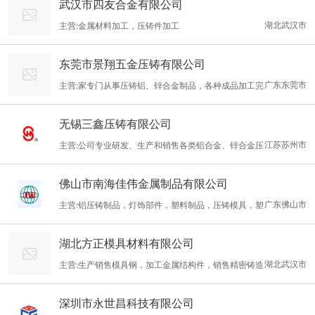
武汉市四友合金有限公司
湖北武汉市
主营:金属材料加工，压铸件加工
东莞市景翔五金压铸有限公司
广东东莞市
主营:家专门从事压铸铝、锌合金制品，各种成品加工完
成，并具有模具开发、设计、制造、质量保证能力的制造中心,属台
无锡三鑫压铸有限公司
资、独资企业
江苏苏州市
主营:公司专业研发、生产和销售各类铝合金、锌合金压
铸件和“惠山牌”汽车发动机机油泵、水泵等。
佛山市南海佳伟金属制品有限公司
广东佛山市
主营:铝压铸制品，灯饰部件，塑料制品，压铸模具，塑
料模具的加工、产销。产品除满足国内厂家需求，还出口到国外，
湖北方正模具材料有限公司
目前出口国家有：美国、英国、意大利、德国、芬兰、加拿大、日
湖北武汉市
主营:生产销售模具钢，加工金属结构件，销售精密铸造
本、菲律宾等国家。
件
深圳市永世昌科技有限公司