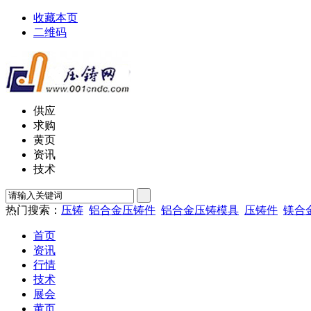
收藏本页
二维码
供应
求购
黄页
资讯
技术
热门搜索：
压铸
铝合金压铸件
铝合金压铸模具
压铸件
镁合
首页
资讯
行情
技术
展会
黄页