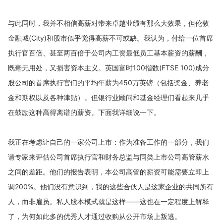
与此同时，我并不相信高薪对带来卓越业绩有那么大效果，但伦敦
(City)
和股市似乎觉得高薪不可或缺。我认为，付给一位首席
金融城
执行官百倍、甚至两百倍于公司内工资最低员工基本薪资的薪酬，
既毫无用处，又损害资本主义。英国富时
100
指数
(FTSE 100)
成分
股公司的首席执行官们的平均年薪为
450
万英镑（包括奖金、养老
金和期权以及各种津贴）。但银行业顾问和基金经理们看起来几乎
在鼓励这种高得离谱的薪资。下面我详细说一下。
我正在考虑让自己的一家公司上市：作为准备工作的一部分，我们
请专家来评估公司首席执行官和财务总监与同类上市公司高管薪水
之间的差距。他们的报告表明，本公司高管的薪资可能需要立即上
200%
。他们没有意识到，我的这些合伙人是这家企业的共同所有
调
人，而非雇员。私人股本模式就是这样——这也在一定程度上解释
了，为何如此多的优秀人才通过收购从公开市场上叛逃。