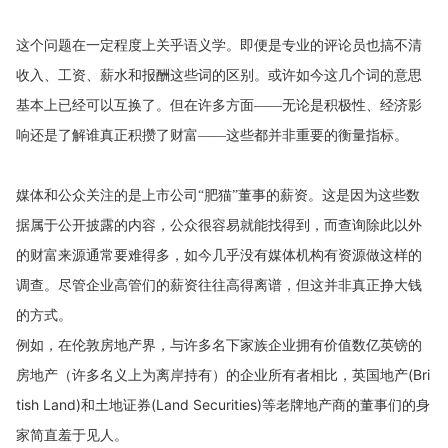
这个问题在一定程度上关乎语义学。即便是专业的评论员也搞不清
收入、工资、薪水和报酬这些词的区别。或许如今这几个词的意思
基本上已经可以互换了。但在许多方面——无论是积极性、经济影
响还是了解谁真正积攒了财富——这些都并非重要的衡量指标。
媒体和公众关注的是上市公司“肥猫”董事的薪资。这是因为这些数
据属于公开披露的内容，公众很容易就能找得到，而查询除此以外
的财富来源通常要难得多，如今几乎没有媒体机构有资源做这样的
调查。尽管企业高管们的薪资往往高得离谱，但这并非真正挣大钱
的方式。
例如，在伦敦房地产界，与许多名下家族企业拥有价值数亿英镑的
(Bri
房地产（许多名义上为离岸持有）的企业所有者相比，英国地产
tish Land)
和土地证券
(Land Securities)
等老牌地产商的董事们的身
家简直羞于见人。