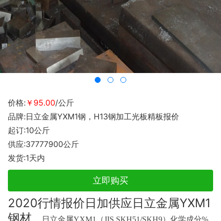
价格:
￥95.00
/公斤
品牌:日立金属YXM1钢，H13钢加工光板精板报价
起订:10公斤
供应:37777900公斤
发货:1天内
立即购买
2020行情报价日加供应日立金属YXM1
钢材
，
日立金属YXM1（JIS SKH51/SKH9）化学成分%