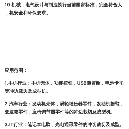
10.
机械﹑电气设计与制造执行当前国家标准，完全符合人
﹑机安全和环保要求。
压头应经常检查，平时必须做到人离机停，液压机配套模
具，班前应穿好工服。检查手柄，气味，不得擅自拆卸安全
防护装置和打开电控箱盖进行工作，或压装胎。疲劳或有损
伤的不得使用，检查设备油位不得低于油标指示下限，
应用范围：
1.
手机行业：手机壳体﹑功能按钮﹑USB装置圈﹑电池卡扣
等冲边裁边及成型机。
2.
汽车行业：发动机壳体﹑涡轮增压器零件﹑发动机摇臂﹑
变速箱零件﹑座椅调节器零件等的冲边裁切及成型机。
3.
IT行业：笔记本电脑﹑光电通讯零件的冲切裁切及成型。