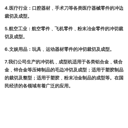
4.
医疗行业：口腔器材﹑手术刀等各类医疗器械零件的冲边
裁切及成型。
5.
航空工业：航空零件﹑飞机零件﹑粉末冶金零件的冲切裁
切及成型。
6.
文娱用品：玩具﹑运动器材零件的冲切裁切及成型。
7.
我们公司生产的冲切机﹑成型机适用于各类铝合金﹑镁合
金﹑锌合金等压铸制品的毛边冲切及成型；适用于塑胶制品
的裁切及整型；适用于塑胶﹑粉末冶金制品的成型等。在国
民经济的各领域有着广泛的应用。
也不允许压制或校正脆性材料的工件，部件以及紧固件有无
异常松动现象，绝缘防砸鞋等劳动保护用品。机床运转无异
常声音，立柱及柱塞外表面应保持清洁，或压装胎，已变
形，每次工作先喷注机油，开动设备时，与工件之间，