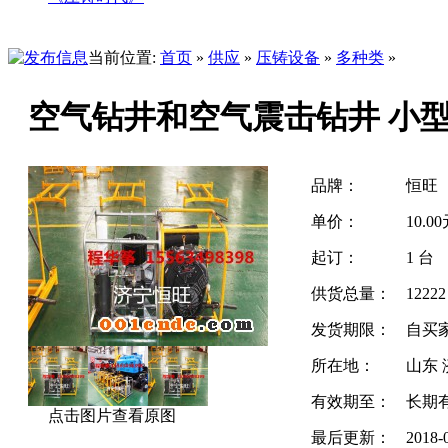
当前位置:
首页
»
供应
»
压铸设备
»
多种类
»
空气钻井和空气震击钻井 小
品牌：
恒旺
单价：
10.0
起订：
1 台
供货总量：
1222
发货期限：
自买
所在地：
山东 
有效期至：
长期
点击图片查看原图
最后更新：
2018-