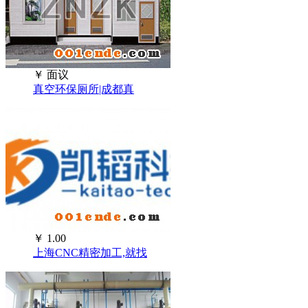
￥
面议
真空环保厕所|成都真
￥
1.00
上海CNC精密加工,就找