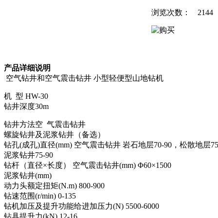
浏览次数：
2144
产品详细说明
空气钻井和空气震击钻井 小型轻便型山地钻机
机
型
HW-30
钻井深度
30m
钻井方法空
气震击钻井
螺旋钻井及泥浆钻井（备选）
钻孔
(
成孔
)
直径
(mm)
空气震击钻井 岩石地层
70-90
，松散地层
75
泥浆钻井
75-90
钻杆（直径×长度） 空气震击钻井
(mm)
Φ
60
×
1500
泥浆钻井
(mm)
动力头额定扭矩
(N.m) 800-900
钻速范围
(r/min) 0-135
钻机加压及提升功能给进加压力
(N) 5500-6000
钻具提升力
(kN) 12-16