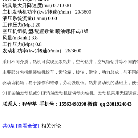
钻具最大升降速度
(m/s) 0.71-0.81
主机发动机功率
(kw)/
转速
(r/min
）
20/3600
液压系统流量
(L/min) 0-60
工作压力
(Mpa) 20
空压机组机
型
/
配置数量 喷油螺杆式
/1
组
风量
(m3/min) 3.8
工作压力
(Mpa) 0.8
发动机功率
(kw)/
转速
(r/min
）
26/3600
采用不同介质，钻机可实现泥浆钻井，空气钻井，空气锤钻井等不同的
主要部分包括组装钻机绞车，齿轮箱，旋转，滑轮，动力总成，与不同
驱动齿轮箱，易于操作和维修，劳动强度低。钻井发动机的基础上，便
9 HP
柴油发动机或
9 HP
汽油发动机提供动力钻机。发动机采用无级调速
联系人：程华筝
手机号：
15563498398
微信
qq:2881924843
共
0
条 [查看全部]
相关评论