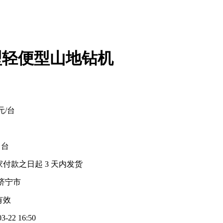
型轻便型山地钻机
0元/台
2 台
家付款之日起
3
天内发货
济宁市
有效
03-22 16:50