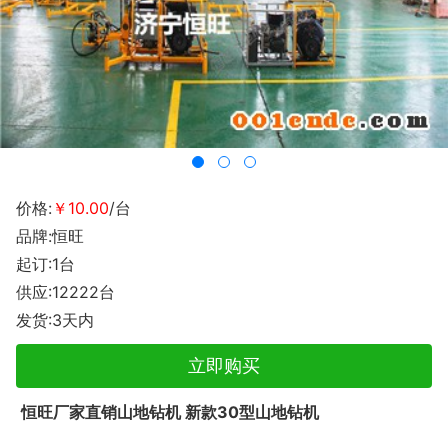
价格:
￥10.00
/台
品牌:恒旺
起订:1台
供应:12222台
发货:3天内
立即购买
恒旺厂家直销山地钻机 新款30
型山地钻机