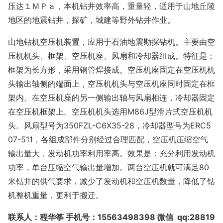
压达１ＭＰａ，本机钻井效率高，重量轻，适用于山地丘陵
地区的地震钻井，探矿，城建等野外钻井作业。
山地钻机空压机装置，应用于石油地震勘探钻机。主要由空
压机机头、框架、空压机座、风扇和冷却器组成。特征是：
框架为长方形，采用钢管焊接成。空压机座固定在空压机机
头输出轴侧的端面上，空压机机头与空压机座同时固定在框
架内。在空压机座的另一侧输出轴与风扇相连，冷却器固定
在空压机框架上。空压机机头选用
M86J型滑片式空压机机
头。风扇型号为350FZL-C6X35-28，冷却器型号为ERC5
07-511，各组成部件分别经过合理匹配，空压机压缩空气
输出量大，发动机功率利用率高。效果是：充分利用发动机
功率，单台压缩空气输出量增加。两台空压机就可满足80
米钻井的供气要求，减少了发动机和空压机数量，降低了钻
机整机重量，更利于搬迁。
联系人：程华筝
手机号：
15563498398
微信
qq:28819