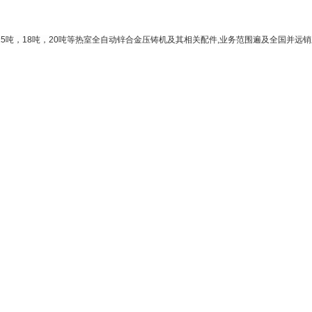
，15吨，18吨，20吨等热室全自动锌合金压铸机及其相关配件,
业务范围遍及全国并远销