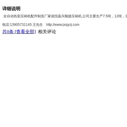
详细说明
全自动热室压铸机配件制造厂家就找嘉兴顺捷压铸机,公司
主要生产7.5吨，12吨
电话:
13905731145 王先生
http://www.jxsjyzj.com
共
0
条 [查看全部]
相关评论